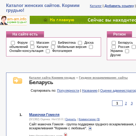
Каталог женских сайтов. Кормим
Каталог
|
Добавить ссылку
грудью!
На сайте есть
Регион
Форум
Магазин
Библиотека
Доска
Беларусь
объявлений
Каталог
Мобильная версия
Россия
Онлайн-консультация
Фотогалерея
Украина
Другие
Каталог сайта Кормим грудью
»
Грудное вскармливание: сайты
Беларусь
Сортировать по:
Популярности
|
Названию
|
Оценке администрато
2
3
Мамочки Гомеля
1.
(0/1382) Оценка:
Нет
/
10.0
|
Оценить
|
Комментарии (
1
)
Сайт мамочек Гомеля - группа поддержки грудного вскармливания, 
вскармливания "Кормим с любовью".