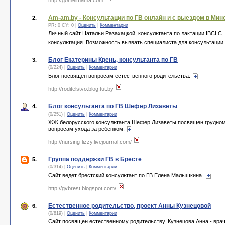
http://gomelmama.com
Am-am.by - Консультации по ГВ онлайн и с выездом в Мин
2.
PR: 0 CY: 0 |
Оценить
|
Комментарии
Личный сайт Натальи Разахацкой, консультанта по лактации IBCLC.
консультация. Возможность вызвать специалиста для консультации
Блог Екатерины Крень, консультанта по ГВ
3.
(0/224) |
Оценить
|
Комментарии
Блог посвящен вопросам естественного родительства.
http://roditelstvo.blog.tut.by
Блог консультанта по ГВ Шефер Лизаветы
4.
(0/251) |
Оценить
|
Комментарии
ЖЖ белорусского консультанта Шефер Лизаветы посвящен грудном
вопросам ухода за ребенком.
http://nursing-lizzy.livejournal.com/
Группа поддержки ГВ в Бресте
5.
(0/314) |
Оценить
|
Комментарии
Сайт ведет брестский консультант по ГВ Елена Малышкина.
http://gvbrest.blogspot.com/
Естественное родительство, проект Анны Кузнецовой
6.
(0/819) |
Оценить
|
Комментарии
Сайт посвящен естественному родительству. Кузнецова Анна - врач