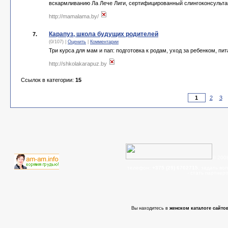
вскармливанию Ла Лече Лиги, сертифицированный слингоконсультан
http://mamalama.by/
Карапуз, школа будущих родителей
7.
(0/107) |
Оценить
|
Комментарии
Три курса для мам и пап: подготовка к родам, уход за ребенком, пи
http://shkolakarapuz.by
Ссылок в категории:
15
2
3
© 200
телефон:
+375 (29) 6702715
, задать во
- cтать партнер
Вы находитесь в
женском каталоге сайтов