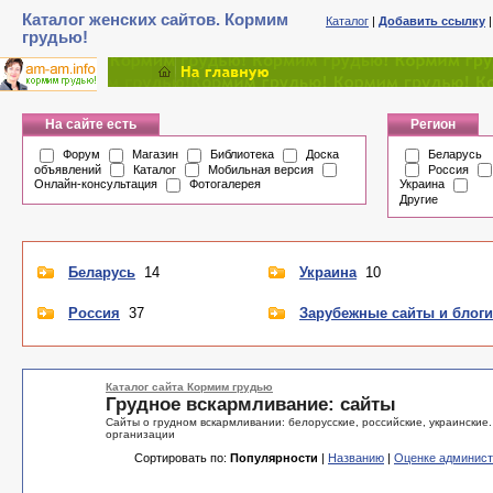
Каталог женских сайтов. Кормим
Каталог
|
Добавить ссылку
грудью!
На сайте есть
Регион
Форум
Магазин
Библиотека
Доска
Беларусь
объявлений
Каталог
Мобильная версия
Россия
Онлайн-консультация
Фотогалерея
Украина
Другие
Беларусь
14
Украина
10
Россия
37
Зарубежные сайты и блоги
Каталог сайта Кормим грудью
Грудное вскармливание: сайты
Сайты о грудном вскармливании: белорусские, российские, украински
организации
Сортировать по:
Популярности
|
Названию
|
Оценке админист