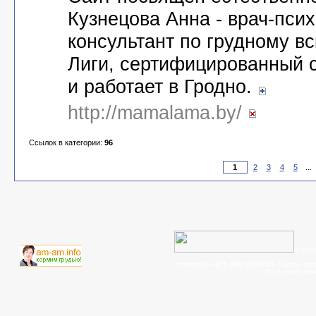
Кузнецова Анна - врач-пси
консультант по грудному в
Лиги, сертифицированный с
и работает в Гродно.
http://mamalama.by/
Ссылок в категории:
96
2
3
4
5
...
© 200
телефон:
+375 (29) 6702715
, задать во
- cтать партнер