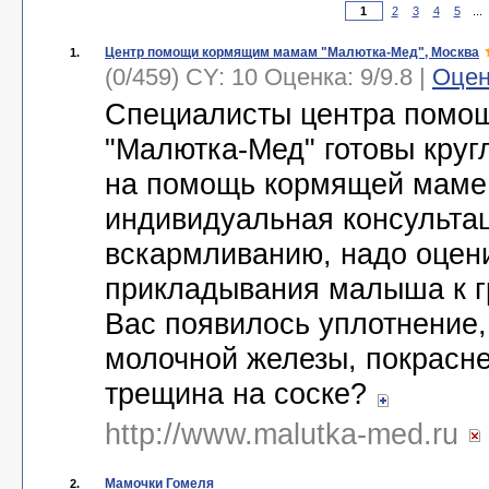
2
3
4
5
...
Центр помощи кормящим мамам "Малютка-Мед", Москва
1.
(0/459) CY: 10 Оценка:
9
/
9.8
|
Оцен
Специалисты центра помо
"Малютка-Мед" готовы круг
на помощь кормящей маме
индивидуальная консульта
вскармливанию, надо оцен
прикладывания малыша к гр
Вас появилось уплотнение,
молочной железы, покрасне
трещина на соске?
http://www.malutka-med.ru
Мамочки Гомеля
2.