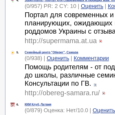
Supermama - портал для современных и любящих мам: п
4.
(0/957) PR: 2 CY: 10 |
Оценить
|
Ко
Портал для современных и
планирующих, ожидающих и
роддомов Украины с отзыв
http://supermama.at.ua
Семейный центр "Оберег", Самара
5.
(0/938) |
Оценить
|
Комментарии
Помощь родителям - от под
до школы, различные семи
Консультации по ГВ.
http://obereg-samara.ru/
ККМ Клуб, Латвия
6.
(0/879) Оценка:
Нет
/
10.0
|
Оценить