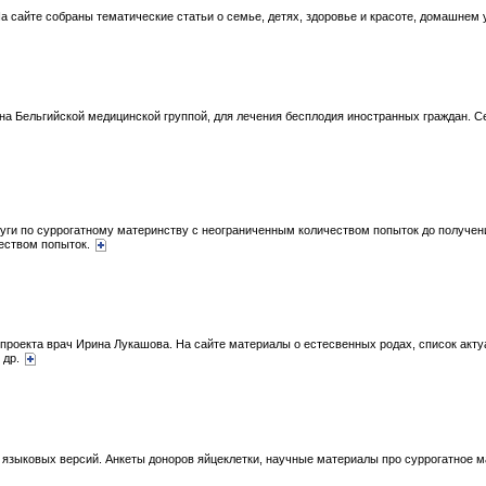
На сайте собраны тематические статьи о семье, детях, здоровье и красоте, домашнем
на Бельгийской медицинской группой, для лечения бесплодия иностранных граждан. С
ги по суррогатному материнству с неограниченным количеством попыток до получени
чеством попыток.
р проекта врач Ирина Лукашова. На сайте материалы о естесвенных родах, список акт
 др.
о языковых версий. Анкеты доноров яйцеклетки, научные материалы про суррогатное 