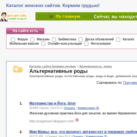
Каталог женских сайтов. Кормим грудью!
На сайте есть
Форум
Магазин
Библиотека
Доска объявлений
Каталог
Мобильная версия
Онлайн-консультация
Фотогалерея
Каталог сайта Кормим грудью
»
Беременность, роды
Альтернативные роды
Альтернативные роды, естественные роды, роды в воде, домашние ро
Сортировать по:
Популяр
Материнство и Йога, блог
1.
(0/498) Оценка:
Нет
/
10.0
|
Оценить
|
Комментарии (
1
)
Женская духовная практика йоги для зачатия, во время беременнос
http://yogamam.blogspot.com/
Мир Мамы: все, что волнует, интересует и тревожит любу
2.
(0/271) PR: 3 Оценка:
Нет
/
10.0
|
Оценить
|
Комментарии (
1
)