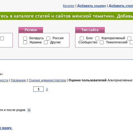
Каталог
|
Добавить ссылку
|
Добавить ста
Регион
Тип сайта
Беларусь
Россия
Блог
Корпоративный
Украина
Другие
Сообщество
Тематический
ды
ности
|
Названию
|
Оценке администратора
|
Оценке пользователей
Альтернативные 
2
ти и после родов.
ю маму.