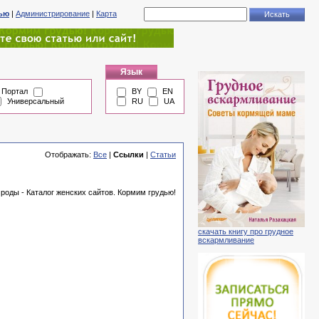
тью
|
Администрирование
|
Карта
Язык
Портал
BY
EN
Универсальный
RU
UA
Отображать:
Все
|
Ссылки
|
Статьи
роды - Каталог женских сайтов. Кормим грудью!
скачать книгу про грудное
вскармливание