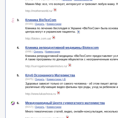
Мамин Мир: все, что волнует, интересует и тревожит любую маму. 
http://motherworld.ru/
Клиника BioTexCom
3.
(0/183) |
Оценить
|
Комментарии
Клиника по лечению бесплодия в Украине «ВіоТехСом» была основа
центра могут и украинские пациенты.
http://biotex.com.ua/
Клиника репродуктивной медицины Biotexcom
4.
(0/68) |
Оценить
|
Комментарии
Клиника репродуктивной медицины «BioTexCom» предоставляет услу
А также программы по донации яйцеклеток с неограниченным коли
http://surrogatnoematerinstvo.ru/
Клуб Осознанного Материнства
5.
(0/475) |
Оценить
|
Комментарии (
-1
)
Здоровье зависит только от самого человека - об этом пишет авто
различные обучающие видео-фильмы про роды, уход за ребенком и
http://www.lukashova.ru
Международный Центр суррогатного материнства
6.
(0/217) |
Оценить
|
Комментарии
Много тематических статей, видео, онлайн-консультация, нескольк