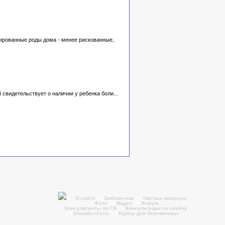
нированные роды дома - менее рискованные,
свидетельствует о наличии у ребенка боли...
01
О сайте
02
Библиотека
03
Частые вопросы
04
Фото
05
Видео
06
Форум
07
Консультанты по ГВ
08
Консультации по скайпу
09
Онлайн-тесты
10
Курсы для беременных