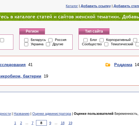
Каталог
|
Добавить ссылку
|
Добавить ста
Регион
Тип сайта
Беларусь
Россия
Блог
Корпоративный
Украина
Другие
Сообщество
Тематический
сследования
41
Роддома
14
икробиом, бактерии
19
рности
|
Названию
|
Оценке администратора
|
Оценке пользователей
Беременность, 
1
2
...
7
9
...
18
19