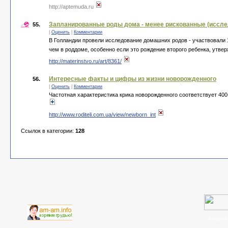
http://aptemuda.ru
Запланированные роды дома - менее рискованные (иссле
55.
|
Оценить
|
Комментарии
В Голландии провели исследование домашних родов - участвовали 
чем в роддоме, особенно если это рождение второго ребенка, утве
http://materinstvo.ru/art/8361/
Интересные факты и цифры из жизни новорожденного
56.
|
Оценить
|
Комментарии
Частотная характеристика крика новорожденного соответствует 400
http://www.roditeli.com.ua/view/newborn_int
Ссылок в категории:
128
телефон