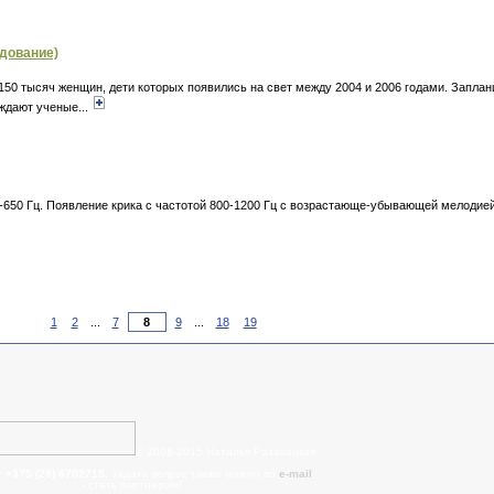
дование)
150 тысяч женщин, дети которых появились на свет между 2004 и 2006 годами. Запла
рждают ученые...
-650 Гц. Появление крика с частотой 800-1200 Гц с возрастающе-убывающей мелодией 
1
2
...
7
9
...
18
19
© 2008-2015 Наталья Разахацкая
:
+375 (29) 6702715
, задать вопрос также можно по
e-mail
- cтать партнером!