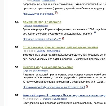
CY: 20 |
Оценить
|
Комментарии
Добровольное медицинское страхование – это альтернатива ОМС, 
программу страхования (приемы у врачей, лечебные процедуры, ус
http://www.yason.su/medic/
Домашние роды в Израиле
51.
|
Оценить
|
Комментарии
Домашние роды в Израиле официально разрешены с 2008 года. Минз
домашних условиях существуют определенные правила.
http://med.israelinfo.ru/news/572/
Естественные роды полезнее, чем кесарево сечение
52.
PR: 0 CY: 0 |
Оценить
|
Комментарии
Естественные роды гораздо полезнее для детей, чем кесарево сеч
дети более уязвимы для астмы, аллергий и инфекций, поскольку во 
Женская мода на кесарево сечение
53.
|
Оценить
|
Комментарии
Развитие технологий практически во всех сферах человеческой де
результате те моменты, которые трудно было реализовать чисто те
которую сегодня всё чаще применяют в родильных домах страны...
http://www.newslady.fsay.net/moda_na_kesarevo.html
Женский портал Артемида - Всё о роддомах и врачах род
54.
(0/73) PR: 0 CY: 0 |
Оценить
|
Комментарии
Сайт для женщин, полезная информация о планировании, беременно