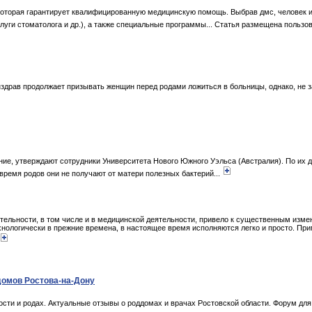
которая гарантирует квалифицированную медицинскую помощь. Выбрав дмс, человек 
луги стоматолога и др.), а также специальные программы... Статья размещена пользо
драв продолжает призывать женщин перед родами ложиться в больницы, однако, не з
ение, утверждают сотрудники Университета Нового Южного Уэльса (Австралия). По их
время родов они не получают от матери полезных бактерий...
ятельности, в том числе и в медицинской деятельности, привело к существенным изм
хнологически в прежние времена, в настоящее время исполняются легко и просто. При
домов Ростова-на-Дону
сти и родах. Актуальные отзывы о роддомах и врачах Ростовской области. Форум дл