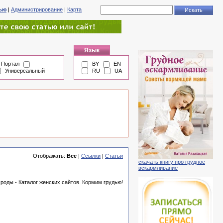
тью
|
Администрирование
|
Карта
Язык
Портал
BY
EN
Универсальный
RU
UA
Отображать:
Все
|
Ссылки
|
Статьи
скачать книгу про грудное
вскармливание
роды - Каталог женских сайтов. Кормим грудью!