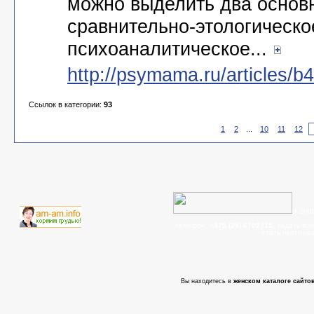
можно выделить два основ
сравнительно-этологическо
психоаналитическое...
http://psymama.ru/articles/b4
Ссылок в категории:
93
1
2
...
10
11
12
© 200
телефон:
+375 (29) 6702715
, задать во
- cтать партнер
Вы находитесь в
женском каталоге сайтов