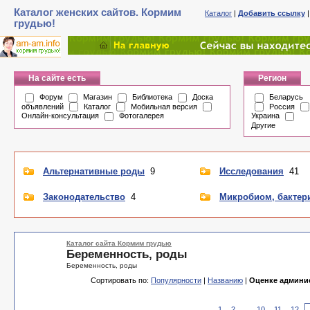
Каталог женских сайтов. Кормим
Каталог
|
Добавить ссылку
грудью!
На сайте есть
Регион
Форум
Магазин
Библиотека
Доска
Беларусь
объявлений
Каталог
Мобильная версия
Россия
Онлайн-консультация
Фотогалерея
Украина
Другие
Альтернативные роды
9
Исследования
41
Законодательство
4
Микробиом, бактер
Каталог сайта Кормим грудью
Беременность, роды
Беременность, роды
Сортировать по:
Популярности
|
Названию
|
Оценке админи
1
2
...
10
11
12