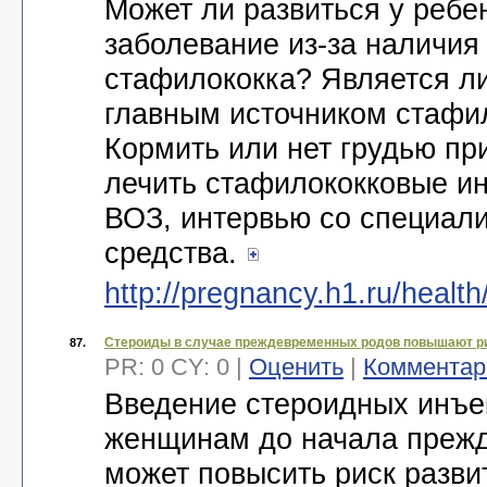
Может ли развиться у ребе
заболевание из-за наличия
стафилококка? Является ли
главным источником стафи
Кормить или нет грудью пр
лечить стафилококковые и
ВОЗ, интервью со специал
средства.
http://pregnancy.h1.ru/health
Стероиды в случае преждевременных родов повышают ри
87.
PR: 0 CY: 0 |
Оценить
|
Комментар
Введение стероидных инъ
женщинам до начала преж
может повысить риск разви