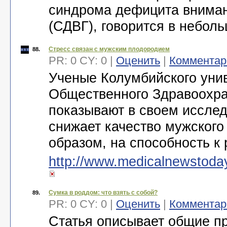
синдрома дефицита вниман
(СДВГ), говорится в небол
Стресс связан с мужским плодородием
88.
PR: 0 CY: 0 |
Оценить
|
Комментар
Ученые Колумбийского уни
Общественного Здравоохра
показывают в своем исслед
снижает качество мужского
образом, на способность к
http://www.medicalnewstoday
Сумка в роддом: что взять с собой?
89.
PR: 0 CY: 0 |
Оценить
|
Комментар
Статья описывает общие п