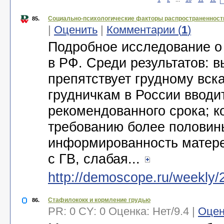
Социально-психологические факторы распространенности
85.
|
Оценить
|
Комментарии (
1
)
Подробное исследование о
в РФ. Среди результатов: в
препятствует грудному вс
грудничкам в России вводи
рекомендованного срока; к
требованию более половин
информированность матере
с ГВ, слабая...
http://demoscope.ru/weekly/
Стафилококк и кормление грудью
86.
PR: 0 CY: 0 Оценка:
Нет
/
9.4
|
Оцен