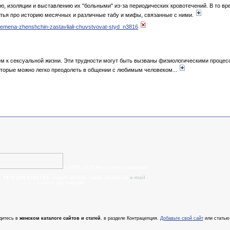
 изоляции и выставлению их "больными" из-за периодических кровотечений. В то врем
тья про историю месячных и различные табу и мифы, связанные с ними.
remena-zhenshchin-zastavliali-chuvstvovat-styd_n3816
 к сексуальной жизни. Эти трудности могут быть вызваны физиологическими процесс
оторые можно легко преодолеть в общении с любимым человеком...
© 2008-2015 Наталья Разахацкая
:
+375 (29) 6702715
, задать вопрос также можно по
e-mail
- cтать партнером!
дитесь в
женском каталоге сайтов и статей
, в разделе Контрацепция.
Добавьте свой сайт
или статью 