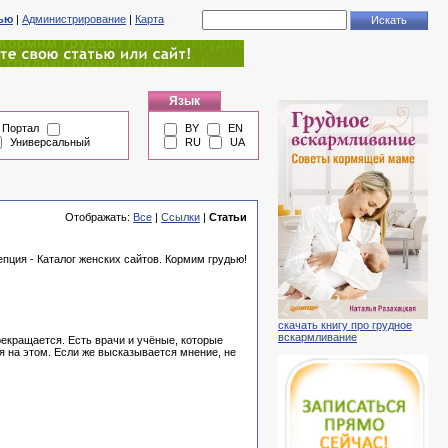
тью
|
Администрирование
|
Карта
Язык
Портал
BY
EN
Универсальный
RU
UA
Отображать:
Все
|
Ссылки
|
Статьи
пция - Каталог женских сайтов. Кормим грудью!
скачать книгу про грудное
вскармливание
рекращается. Есть врачи и учёные, которые
ая на этом. Если же высказывается мнение, не