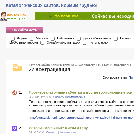
Каталог женских сайтов. Кормим грудью!
На сайте есть
Форум
Магазин
Библиотека
Доска объявлений
Каталог
Мобильная версия
Онлайн-консультация
Фотогалерея
Каталог сайта Кормим грудью
»
Библиотека ГВ: статьи, материалы
22 Контрацепция
Сортировать по:
По
Противозачаточные таблетки и другие гормональные конт
1.
Оценка:
Нет
/
10.0
|
Оценить
|
Комментарии (
1
)
Писать о последствиях приёма противозачаточных таблеток и ослож
всячески продвигают противозачаточные таблетки, импланты, спирал
совпадающее с официальным, то его либо подвергают сомнениям, л
http://elenavolzhenina.com/protivozachatochnye-tabletki-i-drugie-gormo
История месячных: мифы и табу
2.
PR: 0 CY: 0 |
Оценить
|
Комментарии