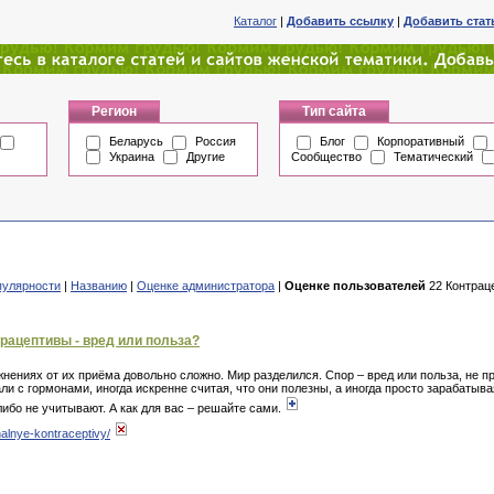
Каталог
|
Добавить ссылку
|
Добавить ста
Регион
Тип сайта
Беларусь
Россия
Блог
Корпоративный
Украина
Другие
Сообщество
Тематический
пулярности
|
Названию
|
Оценке администратора
|
Оценке пользователей
22 Контраце
рацептивы - вред или польза?
нениях от их приёма довольно сложно. Мир разделился. Спор – вред или польза, не п
и с гормонами, иногда искренне считая, что они полезны, а иногда просто зарабатыв
ибо не учитывают. А как для вас – решайте сами.
nalnye-kontraceptivy/