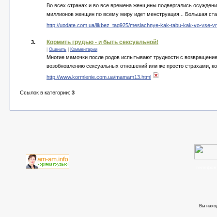
Во всех странах и во все времена женщины подвергалиcь осуждению,
миллионов женщин по всему миру идет менструация... Большая ста
http://update.com.ua/likbez_tag925/mesiachnye-kak-tabu-kak-vo-vse-v
Кормить грудью - и быть сексуальной!
3.
|
Оценить
|
Комментарии
Многие мамочки после родов испытывают трудности с возвращением
возобновлению сексуальных отношений или же просто страхами, к
http://www.kormlenie.com.ua/mamam13.html
Ссылок в категории:
3
телефон
Вы нахо