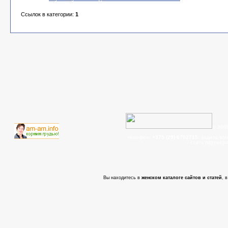
Ссылок в категории:
1
© 200
телефон:
+375 (29) 6702715
, задать во
- cтать партнер
Вы находитесь в
женском каталоге сайтов и статей
, 