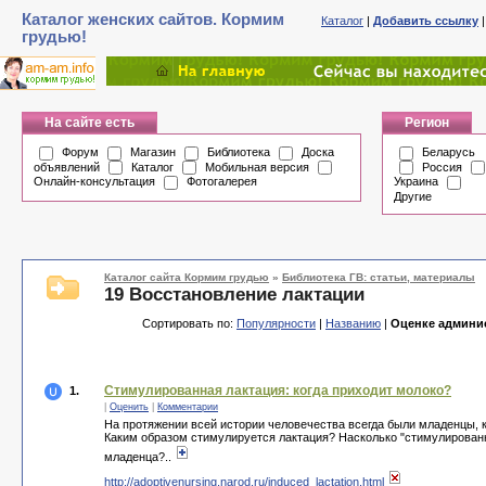
Каталог женских сайтов. Кормим
Каталог
|
Добавить ссылку
грудью!
На сайте есть
Регион
Форум
Магазин
Библиотека
Доска
Беларусь
объявлений
Каталог
Мобильная версия
Россия
Онлайн-консультация
Фотогалерея
Украина
Другие
Каталог сайта Кормим грудью
»
Библиотека ГВ: статьи, материалы
19 Восстановление лактации
Сортировать по:
Популярности
|
Названию
|
Оценке админи
Стимулированная лактация: когда приходит молоко?
1.
|
Оценить
|
Комментарии
На протяжении всей истории человечества всегда были младенцы,
Каким образом стимулируется лактация? Насколько "стимулированн
младенца?..
http://adoptivenursing.narod.ru/induced_lactation.html