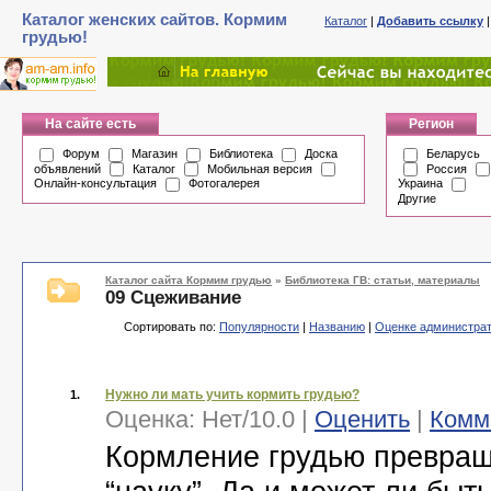
Каталог женских сайтов. Кормим
Каталог
|
Добавить ссылку
грудью!
На сайте есть
Регион
Форум
Магазин
Библиотека
Доска
Беларусь
объявлений
Каталог
Мобильная версия
Россия
Онлайн-консультация
Фотогалерея
Украина
Другие
Каталог сайта Кормим грудью
»
Библиотека ГВ: статьи, материалы
09 Сцеживание
Сортировать по:
Популярности
|
Названию
|
Оценке администра
Нужно ли мать учить кормить грудью?
1.
Оценка:
Нет
/
10.0
|
Оценить
|
Комм
Кормление грудью превращ