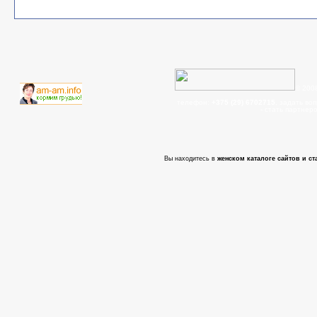
© 200
телефон:
+375 (29) 6702715
, задать во
- cтать партнер
Вы находитесь в
женском каталоге сайтов и ст