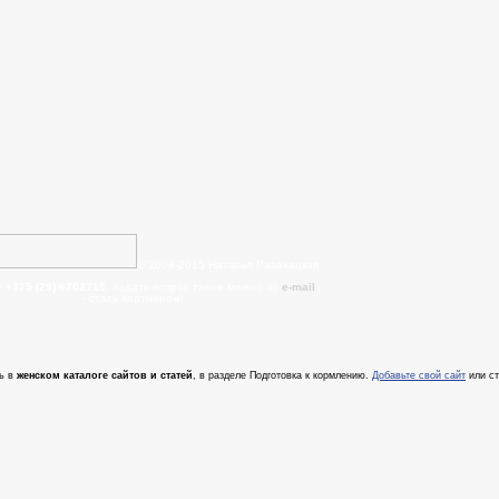
© 2008-2015 Наталья Разахацкая
:
+375 (29) 6702715
, задать вопрос также можно по
e-mail
- cтать партнером!
ь в
женском каталоге сайтов и статей
, в разделе Подготовка к кормлению.
Добавьте свой сайт
или ст