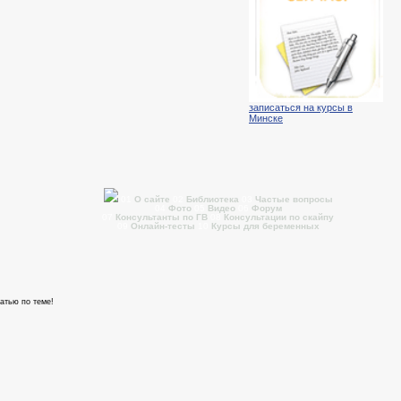
записаться на курсы в
Минске
01
О сайте
02
Библиотека
03
Частые вопросы
04
Фото
05
Видео
06
Форум
07
Консультанты по ГВ
08
Консультации по скайпу
09
Онлайн-тесты
10
Курсы для беременных
атью по теме!