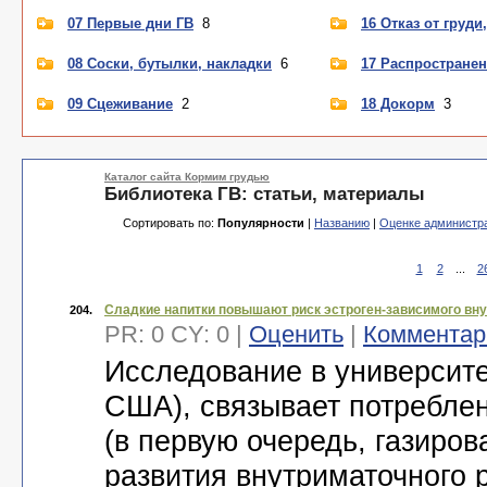
07 Первые дни ГВ
8
16 Отказ от груди
08 Соски, бутылки, накладки
6
17 Распростране
09 Сцеживание
2
18 Докорм
3
Каталог сайта Кормим грудью
Библиотека ГВ: статьи, материалы
Сортировать по:
Популярности
|
Названию
|
Оценке администр
1
2
...
2
Сладкие напитки повышают риск эстроген-зависимого вну
204.
PR: 0 CY: 0 |
Оценить
|
Комментар
Исследование в университ
США), связывает потреблен
(в первую очередь, газиро
развития внутриматочного р