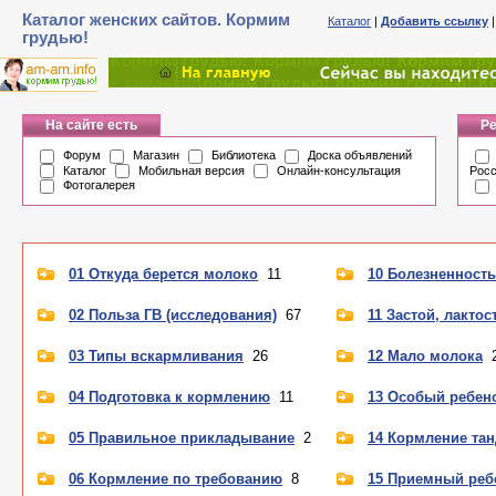
Каталог женских сайтов. Кормим
Каталог
|
Добавить ссылку
грудью!
На сайте есть
Ре
Форум
Магазин
Библиотека
Доска объявлений
Каталог
Мобильная версия
Онлайн-консультация
Рос
Фотогалерея
01 Откуда берется молоко
11
10 Болезненность
02 Польза ГВ (исследования)
67
11 Застой, лактос
03 Типы вскармливания
26
12 Мало молока
04 Подготовка к кормлению
11
13 Особый ребен
05 Правильное прикладывание
2
14 Кормление та
06 Кормление по требованию
8
15 Приемный реб