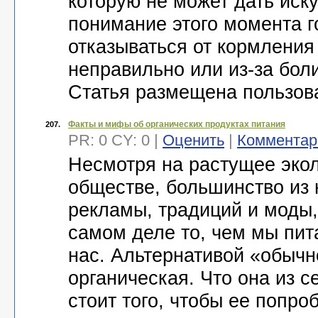
которую не может дать иск
понимание этого момента го
отказываться от кормления 
неправильно или из-за бол
Статья размещена пользов
Факты и мифы об органических продуктах питания
207.
PR: 0 CY: 0 |
Оценить
|
Комментар
Несмотря на растущее эко
обществе, большинство из 
рекламы, традиций и моды,
самом деле то, чем мы пи
нас. Альтернативой «обыч
органическая. Что она из с
стоит того, чтобы ее попро