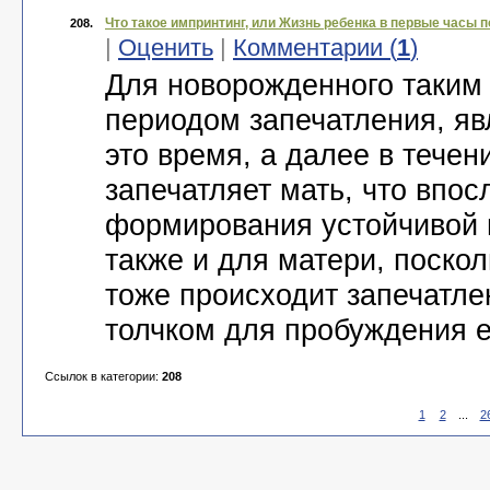
Что такое импринтинг, или Жизнь ребенка в первые часы 
208.
|
Оценить
|
Комментарии (
1
)
Для новорожденного таким
периодом запечатления, яв
это время, а далее в течен
запечатляет мать, что впо
формирования устойчивой 
также и для матери, поскол
тоже происходит запечатле
толчком для пробуждения е
Ссылок в категории:
208
1
2
...
2