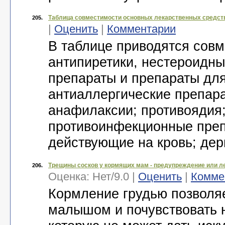
Таблица совместимости основных лекарственных средств
205.
|
Оценить
|
Комментарии
В таблице приводятся совм
антипиретики, нестероидн
препараты и препараты для
антиаллергические препар
анафилаксии; противоядия;
противоинфекционные преп
действующие на кровь; де
Трещины сосков у кормящих мам - предупреждение или л
206.
Оценка:
Нет
/
9.0
|
Оценить
|
Комме
Кормление грудью позволяе
малышом и почувствовать н