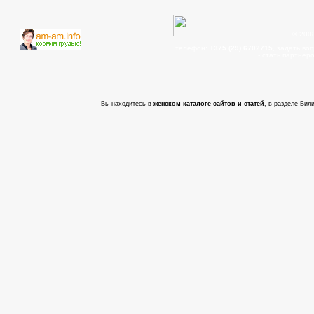
© 200
телефон:
+375 (29) 6702715
, задать во
- cтать партнер
Вы находитесь в
женском каталоге сайтов и статей
, в разделе Бил