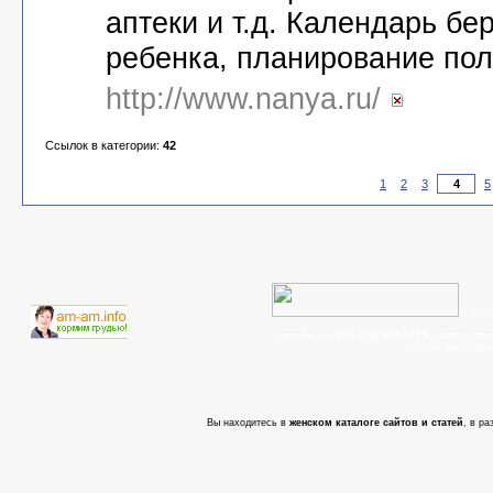
аптеки и т.д. Календарь бе
ребенка, планирование по
http://www.nanya.ru/
Ссылок в категории:
42
1
2
3
5
© 200
телефон:
+375 (29) 6702715
, задать во
- cтать партнер
Вы находитесь в
женском каталоге сайтов и статей
, в р