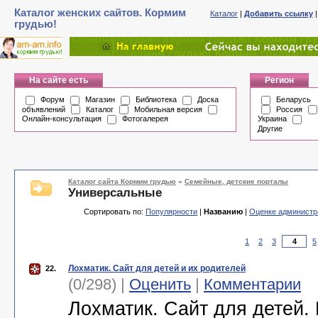
Каталог женских сайтов. Кормим
Каталог
|
Добавить ссылку
грудью!
На сайте есть
Регион
Форум
Магазин
Библиотека
Доска
Беларусь
объявлений
Каталог
Мобильная версия
Россия
Онлайн-консультация
Фотогалерея
Украина
Другие
Каталог сайта Кормим грудью
»
Семейные, детские порталы
Универсальные
Сортировать по:
Популярности
|
Названию
|
Оценке администр
1
2
3
5
Лохматик. Сайт для детей и их родителей
22.
(0/298) |
Оценить
|
Комментарии
Лохматик. Сайт для детей.