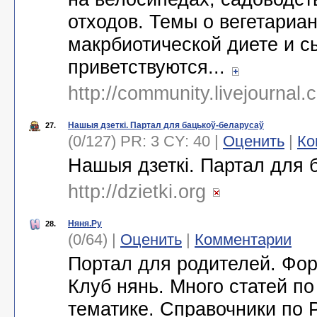
отходов. Темы о вегетариан
макрбиотической диете и с
приветствуются...
http://community.livejournal.
Нашыя дзеткі. Партал для бацькоў-беларусаў
27.
(0/127) PR: 3 CY: 40 |
Оценить
|
Ко
Нашыя дзеткі. Партал для 
http://dzietki.org
Няня.Ру
28.
(0/64) |
Оценить
|
Комментарии
Портал для родителей. Фор
Клуб нянь. Много статей по
тематике. Справочники по 