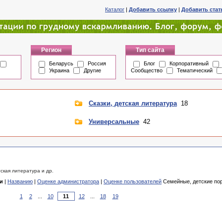
Каталог
|
Добавить ссылку
|
Добавить ста
Регион
Тип сайта
Беларусь
Россия
Блог
Корпоративный
Украина
Другие
Сообщество
Тематический
Сказки, детская литература
18
Универсальные
42
тская литература и др.
и
|
Названию
|
Оценке администратора
|
Оценке пользователей
Семейные, детские пор
1
2
...
10
12
...
18
19