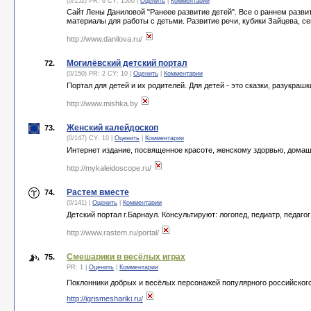
(0/152) PR: 6 CY: 1500 |
Оценить
|
Комментарии
Сайт Лены Даниловой "Ранеее развитие детей". Все о раннем развит
материалы для работы с детьми. Развитие речи, кубики Зайцева, се
http://www.danilova.ru/
Могилёвский детский портал
72.
(0/150) PR: 2 CY: 10 |
Оценить
|
Комментарии
Портал для детей и их родителей. Для детей - это сказки, разукра
http://www.mishka.by
Женский калейдоскоп
73.
(0/147) CY: 10 |
Оценить
|
Комментарии
Интернет издание, посвященное красоте, женскому здорвью, домаш
http://mykaleidoscope.ru/
Растем вместе
74.
(0/141) |
Оценить
|
Комментарии
Детский портал г.Барнаул. Консультируют: логопед, педиатр, педаг
http://www.rastem.ru/portal/
Смешарики в весёлых играх
75.
PR: 1 |
Оценить
|
Комментарии
Поклонники добрых и весёлых персонажей популярного российског
http://igrismeshariki.ru/