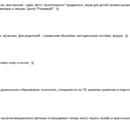
ии, мастерская - идеи, фото "рукотворного" приданного, вещи для детей своими руками
минары и лекции. Центр "Развивай!".
шки, мультики. Для родителей - справочник Могилёва, методические пособия, форум.
нему очагу и кухне.
ог дошкольного образования, психологи, специалисты по ГВ, раннему развитию и подгот
о мультипликационного фильма «Смешарики» теперь могут играть онлайн в красочны