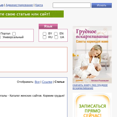
тью
|
Администрирование
|
Карта
Язык
Портал
BY
EN
Универсальный
RU
UA
Отображать:
Все
|
Ссылки
|
Статьи
скачать книгу про грудное
вскармливание
талы - Каталог женских сайтов. Кормим грудью!