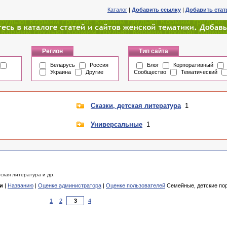
Каталог
|
Добавить ссылку
|
Добавить ста
Регион
Тип сайта
Беларусь
Россия
Блог
Корпоративный
Украина
Другие
Сообщество
Тематический
Сказки, детская литература
1
Универсальные
1
тская литература и др.
и
|
Названию
|
Оценке администратора
|
Оценке пользователей
Семейные, детские пор
1
2
4