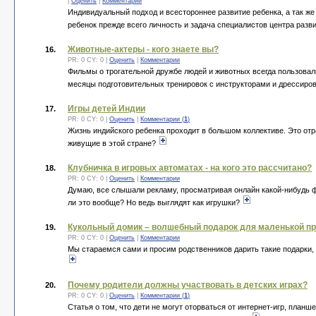
|
Оценить
|
Комментарии
Индивидуальный подход и всестороннее развитие ребенка, а так ж
ребенок прежде всего личность и задача специалистов центра раз
Животные-актеры - кого знаете вы?
16.
PR: 0 CY: 0 |
Оценить
|
Комментарии
Фильмы о трогательной дружбе людей и животных всегда пользовал
месяцы подготовительных тренировок с инструкторами и дрессиров
Игры детей Индии
17.
PR: 0 CY: 0 |
Оценить
|
Комментарии (
1
)
Жизнь индийского ребенка проходит в большом коллективе. Это отр
живущие в этой стране?
Клубничка в игровых автоматах - на кого это рассчитано?
18.
PR: 0 CY: 0 |
Оценить
|
Комментарии
Думаю, все слышали рекламу, просматривая онлайн какой-нибудь фи
ли это вообще? Но ведь выглядят как игрушки?
Кукольный домик – волшебный подарок для маленькой п
19.
PR: 0 CY: 0 |
Оценить
|
Комментарии
Мы стараемся сами и просим родственников дарить такие подарки, с
Почему родители должны участвовать в детских играх?
20.
PR: 0 CY: 0 |
Оценить
|
Комментарии (
1
)
Статья о том, что дети не могут оторваться от интернет-игр, план