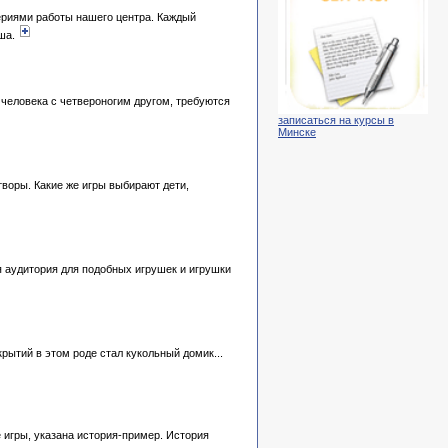
ериями работы нашего центра. Каждый
ыша.
 человека с четвероногим другом, требуются
записаться на курсы в
Минске
творы. Какие же игры выбирают дети,
я аудитория для подобных игрушек и игрушки
рытий в этом роде стал кукольный домик...
е игры, указана история-пример. История