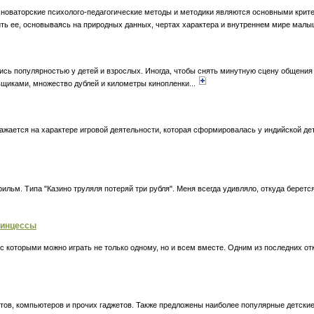
е новаторские психолого-педагогические методы и методики являются основными крит
вить ее, основываясь на природных данных, чертах характера и внутреннем мире мал
ись популярностью у детей и взрослых. Иногда, чтобы снять минутную сцену общения
щиками, множество дублей и километры кинопленки...
ажается на характере игровой деятельности, которая сформировалась у индийской де
льм. Типа "Казино труляля потеряй три рубля". Меня всегда удивляло, откуда беретс
ринцессы
 которыми можно играть не только одному, но и всем вместе. Одним из последних отк
шетов, компьютеров и прочих гаджетов. Также предложены наиболее популярные детски