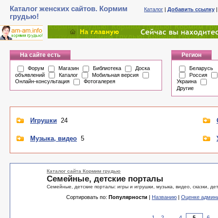
Каталог женских сайтов. Кормим
Каталог
|
Добавить ссылку
грудью!
На сайте есть
Регион
Форум
Магазин
Библиотека
Доска
Беларусь
объявлений
Каталог
Мобильная версия
Россия
Онлайн-консультация
Фотогалерея
Украина
Другие
Игрушки
24
Музыка, видео
5
Каталог сайта Кормим грудью
Семейные, детские порталы
Семейные, детские порталы: игры и игрушки, музыка, видео, сказки, де
Сортировать по:
Популярности
|
Названию
|
Оценке админ
1
2
...
4
6
.