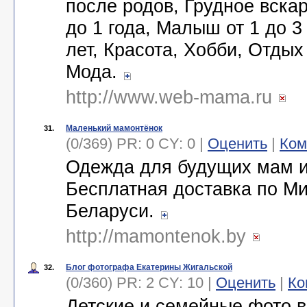
после родов, Грудное вска
до 1 года, Малыш от 1 до 3
лет, Красота, Хобби, Отдых
Мода.
http://www.web-mama.ru
Маленький мамонтёнок
31.
(0/369) PR: 0 CY: 0 |
Оценить
|
Ком
Одежда для будущих мам и
Бесплатная доставка по Ми
Беларуси.
http://mamontenok.by
Блог фотографа Екатерины Жигальской
32.
(0/360) PR: 2 CY: 10 |
Оценить
|
Ко
Детские и семейные фото в