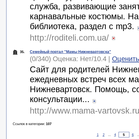
служба, развивающие занят
карнавальные костюмы. На 
библиотека, раздел с mp3.
http://roditeli.com.ua/
Семейный портал "Мамы Нижневартовска"
35.
(0/340) Оценка:
Нет
/
10.4
|
Оценить
Сайт для родителей Нижне
ежедневных встреч всех ма
Нижневартовск. Помощь, с
консультации...
http://www.mama-vartovsk.r
Ссылок в категории:
107
1
2
...
4
6
.