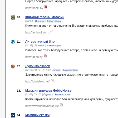
Портал белорусских народных и авторских сказок, калыханок и друг
http://kazki.by
Книжная гавань, магазин
10.
(0/298) |
Оценить
|
Комментарии
Книжная гавань - оптово-розничный магазин с широким выбором раз
http://ambookvo.ru
Литературный блог
11.
(0/137) |
Оценить
|
Комментарии
Интересные стихи белорусского автора, в том числе на детскую те
http://dzen.by
Лукошко сказок
12.
(0/110) PR: 6 CY: 700 |
Оценить
|
Комментарии
Электронные книги, народные сказки, писатели-сказочники, стихи дл
http://lukoshko.net/
Магазин игрушек HobbyHorse
13.
(0/162) CY: 50 |
Оценить
|
Комментарии
Кроме игрушек в магазине большой выбор книг для детей, аудиоска
http://www.hobbyhorse.ru/
Мамины сказки
14.