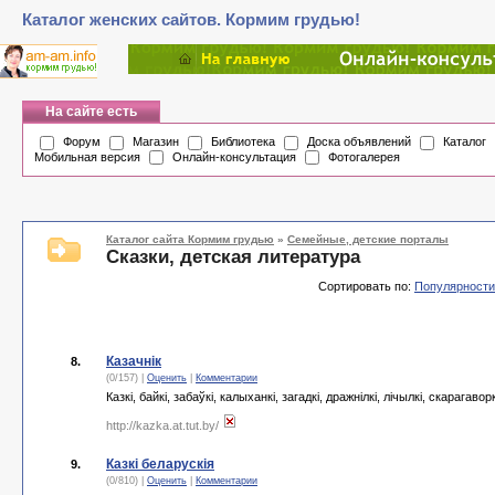
Каталог женских сайтов. Кормим грудью!
На сайте есть
Форум
Магазин
Библиотека
Доска объявлений
Каталог
Мобильная версия
Онлайн-консультация
Фотогалерея
Каталог сайта Кормим грудью
»
Семейные, детские порталы
Сказки, детская литература
Сортировать по:
Популярности
Казачнік
8.
(0/157) |
Оценить
|
Комментарии
Казкі, байкі, забаўкі, калыханкі, загадкі, дражнілкі, лічылкі, скарагав
http://kazka.at.tut.by/
Казкі беларускія
9.
(0/810) |
Оценить
|
Комментарии