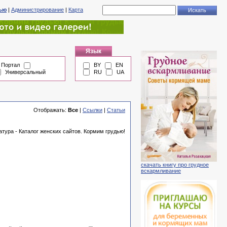
тью
|
Администрирование
|
Карта
Язык
Портал
BY
EN
Универсальный
RU
UA
Отображать:
Все
|
Ссылки
|
Статьи
атура - Каталог женских сайтов. Кормим грудью!
скачать книгу про грудное
вскармливание