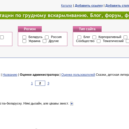
Каталог
|
Добавить ссылку
|
Добавить ста
Регион
Тип сайта
Беларусь
Россия
Блог
Корпоративный
Украина
Другие
Сообщество
Тематический
|
Названию
|
Оценке администратора
|
Оценке пользователей
Сказки, детская литер
1
3
оркі па-беларуску. Ніякі дызайн, але цікавы змест.