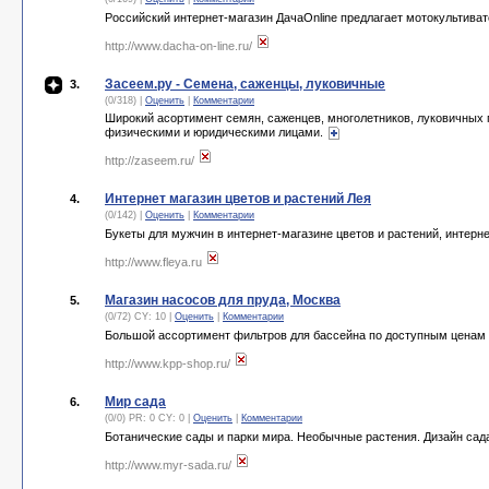
Российский интернет-магазин ДачаOnline предлагает мотокультиват
http://www.dacha-on-line.ru/
Засеем.ру - Cемена, саженцы, луковичные
3.
(0/318) |
Оценить
|
Комментарии
Широкий асортимент семян, саженцев, многолетников, луковичных
физическими и юридическими лицами.
http://zaseem.ru/
Интернет магазин цветов и растений Лея
4.
(0/142) |
Оценить
|
Комментарии
Букеты для мужчин в интернет-магазине цветов и растений, интерне
http://www.fleya.ru
Магазин насосов для пруда, Москва
5.
(0/72) CY: 10 |
Оценить
|
Комментарии
Большой ассортимент фильтров для бассейна по доступным ценам 
http://www.kpp-shop.ru/
Мир сада
6.
(0/0) PR: 0 CY: 0 |
Оценить
|
Комментарии
Ботанические сады и парки мира. Необычные растения. Дизайн са
http://www.myr-sada.ru/