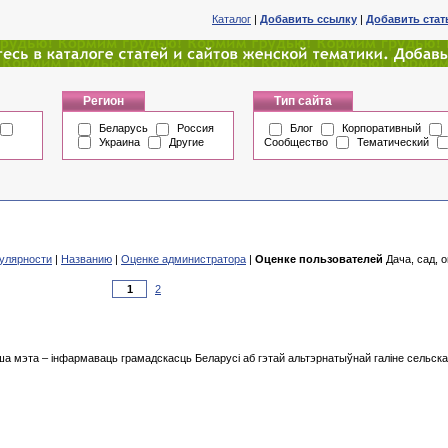
Каталог
|
Добавить ссылку
|
Добавить ста
Регион
Тип сайта
Беларусь
Россия
Блог
Корпоративный
Украина
Другие
Сообщество
Тематический
улярности
|
Названию
|
Оценке администратора
|
Оценке пользователей
Дача, сад, о
2
а мэта – інфармаваць грамадскасць Беларусі аб гэтай альтэрнатыўнай галіне сельскай