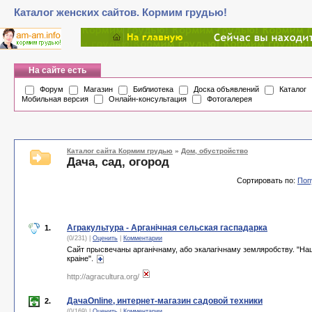
Каталог женских сайтов. Кормим грудью!
На сайте есть
Форум
Магазин
Библиотека
Доска объявлений
Каталог
Мобильная версия
Онлайн-консультация
Фотогалерея
Каталог сайта Кормим грудью
»
Дом, обустройство
Дача, сад, огород
Сортировать по:
Поп
Агракультура - Арганічная сельская гаспадарка
1.
(0/231) |
Оценить
|
Комментарии
Сайт прысвечаны арганічнаму, або экалагічнаму земляробству. "Наш
краіне".
http://agracultura.org/
ДачаOnline, интернет-магазин садовой техники
2.
(0/169) |
Оценить
|
Комментарии