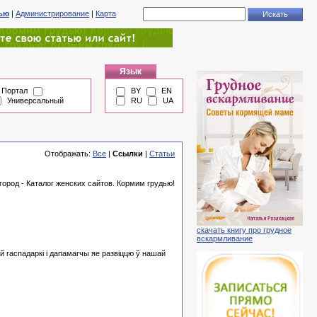
тью
|
Администрирование
|
Карта
Язык
Портал
BY
EN
Универсальный
RU
UA
Отображать:
Все
|
Ссылки
|
Статьи
город - Каталог женских сайтов. Кормим грудью!
скачать книгу про грудное
вскармливание
 гаспадаркі і дапамагчы яе развіццю ў нашай