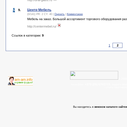
http://ural-glass.ru
Центр Мебель
9.
(0/141) PR: 2 CY: 40 |
Оценить
|
Комментарии
Мебель на заказ. Большой ассортимент торгового оборудования ра
http://centermebel.ru/
Ссылок в категории:
9
1
© 200
телефон:
+375 (29) 6702715
, задать во
- cтать партнер
Вы находитесь в
женском каталоге сайтов