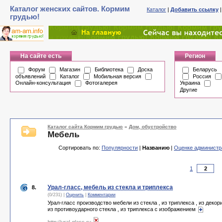
Каталог женских сайтов. Кормим
Каталог
|
Добавить ссылку
грудью!
На сайте есть
Регион
Форум
Магазин
Библиотека
Доска
Беларусь
объявлений
Каталог
Мобильная версия
Россия
Онлайн-консультация
Фотогалерея
Украина
Другие
Каталог сайта Кормим грудью
»
Дом, обустройство
Мебель
Сортировать по:
Популярности
|
Названию
|
Оценке администр
1
Урал-гласс, мебель из стекла и триплекса
8.
(0/231) |
Оценить
|
Комментарии
Урал-гласс производство мебели из стекла , из триплекса , из декор
из противоударного стекла , из триплекса с изображением