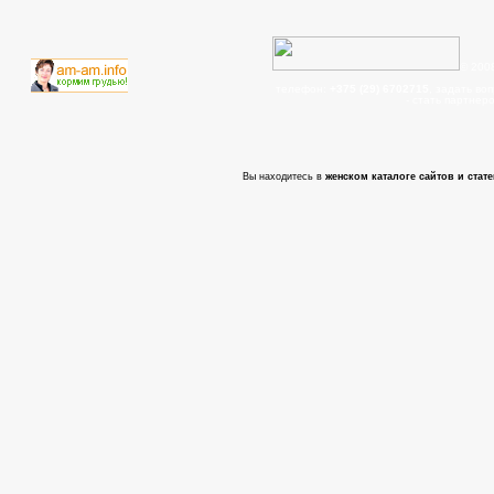
© 200
телефон:
+375 (29) 6702715
, задать во
- cтать партнер
Вы находитесь в
женском каталоге сайтов и стате