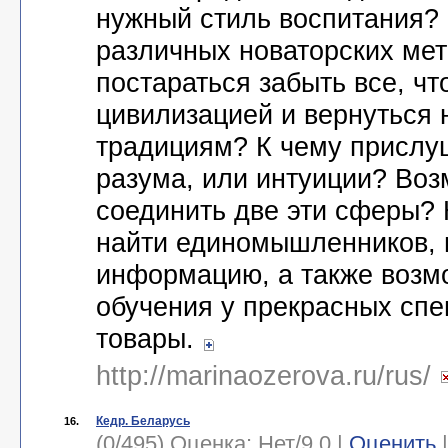
нужный стиль воспитания?
различных новаторских мет
постараться забыть все, чт
цивилизацией и вернуться 
традициям? К чему прислуш
разума, или интуиции? Во
соединить две эти сферы?
найти единомышленников,
информацию, а также возм
обучения у прекрасных спе
товары.
http://marinaozerova.ru/rus/
Кедр. Беларусь
16.
(0/495) Оценка:
Нет
/
9.0
|
Оценить