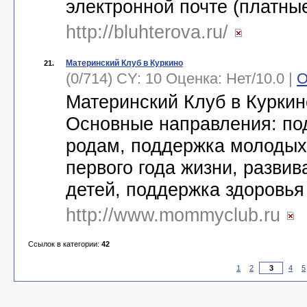
электронной почте (платны
http://bluhterova.ru/
Материнский Клуб в Куркино
21.
(0/714) CY: 10 Оценка:
Нет
/
10.0
|
О
Материнский Клуб в Куркино
Основные направления: по
родам, поддержка молоды
первого года жизни, разви
детей, поддержка здоровья
http://www.mommyclub.ru
Ссылок в категории:
42
1
2
4
5