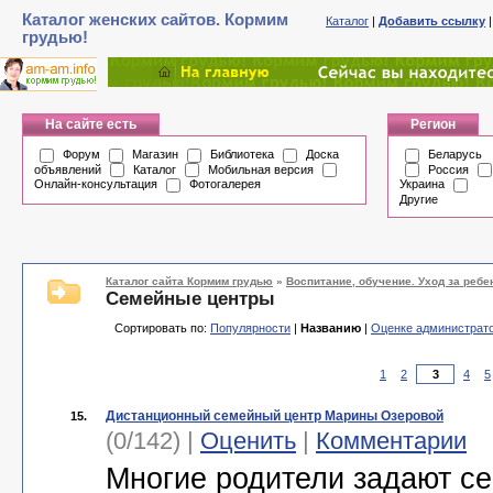
Каталог женских сайтов. Кормим
Каталог
|
Добавить ссылку
грудью!
На сайте есть
Регион
Форум
Магазин
Библиотека
Доска
Беларусь
объявлений
Каталог
Мобильная версия
Россия
Онлайн-консультация
Фотогалерея
Украина
Другие
Каталог сайта Кормим грудью
»
Воспитание, обучение. Уход за ребе
Семейные центры
Сортировать по:
Популярности
|
Названию
|
Оценке администрат
1
2
4
5
Дистанционный семейный центр Марины Озеровой
15.
(0/142) |
Оценить
|
Комментарии
Многие родители задают се