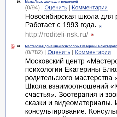
Мама Лара, школа для родителей
19.
(0/94) |
Оценить
|
Комментарии
Новосибирская школа для 
Работает с 1993 года.
http://roditeli-nsk.ru/
Мастерская домашней психологии Екатерины Блюхтеров
20.
(0/782) |
Оценить
|
Комментарии
Московский центр «Мастер
психологии Екатерины Блю
родительского мастерства «
Школа взаимоотношений «К
счастья». Зоотерапия и зоо
сказки и видеоматериалы.
консультирование. Консуль