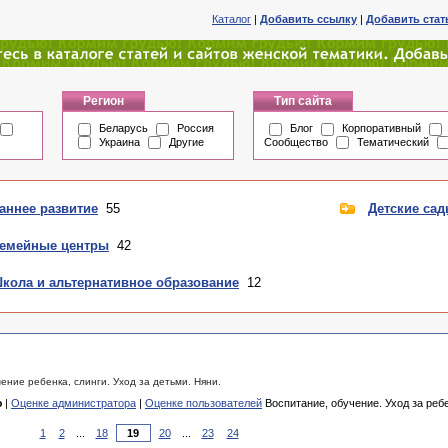
Каталог
|
Добавить ссылку
|
Добавить ста
Регион
Тип сайта
Беларусь
Россия
Блог
Корпоративный
Украина
Другие
Сообщество
Тематический
аннее развитие
55
Детские са
емейные центры
42
кола и альтернативное образование
12
ение ребенка, слинги. Уход за детьми. Няни.
ю
|
Оценке администратора
|
Оценке пользователей
Воспитание, обучение. Уход за реб
1
2
...
18
20
...
23
24