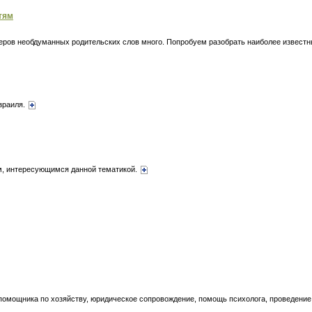
тям
меров необдуманных родительских слов много. Попробуем разобрать наиболее извест
зраиля.
ям, интересующимся данной тематикой.
, помощника по хозяйству, юридическое сопровождение, помощь психолога, проведен