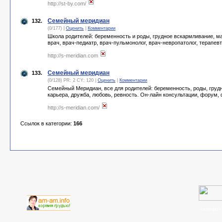
http://st-by.com/
Семейный меридиан
132.
(0/177) |
Оценить
|
Комментарии
Школа родителей: беременность и роды, грудное вскармливание, м
врач, врач-педиатр, врач-пульмонолог, врач-невропатолог, терапевт
http://s-meridian.com
Семейный меридиан
133.
(0/128) PR: 2 CY: 120 |
Оценить
|
Комментарии
Семейный Меридиан, все для родителей: беременность, роды, груд
карьера, дружба, любовь, ревность. Он-лайн консультации, форум
http://s-meridian.com/
Ссылок в категории:
166
телефон