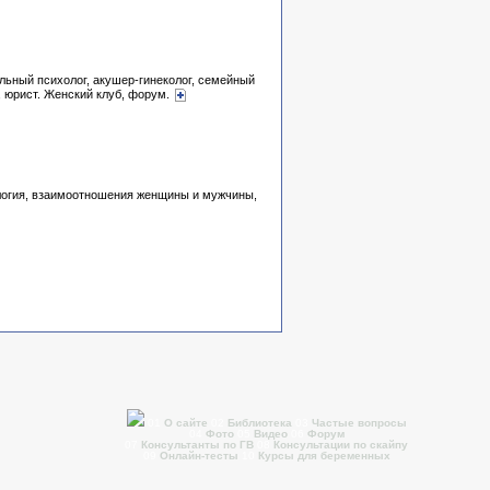
льный психолог, акушер-гинеколог, семейный
т, юрист. Женский клуб, форум.
хология, взаимоотношения женщины и мужчины,
01
О сайте
02
Библиотека
03
Частые вопросы
04
Фото
05
Видео
06
Форум
07
Консультанты по ГВ
08
Консультации по скайпу
09
Онлайн-тесты
10
Курсы для беременных