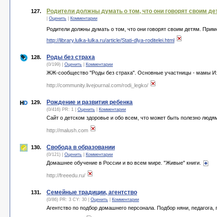
Родители должны думать о том, что они говорят своим де
127.
|
Оценить
|
Комментарии
Родители должны думать о том, что они говорят своим детям. При
http://library.lulka-lulka.ru/article/Stati-dlya-roditelei.html
Роды без страха
128.
(0/199) |
Оценить
|
Комментарии
ЖЖ-сообщество "Роды без страха". Основные участницы - мамы И
http://community.livejournal.com/rodi_legko/
Рождение и развития ребенка
129.
(0/416) PR: 1 |
Оценить
|
Комментарии
Сайт о детском здоровье и обо всем, что может быть полезно люд
http://malush.com
Свобода в образовании
130.
(0/121) |
Оценить
|
Комментарии
Домашнее обучение в России и во всем мире. "Живые" книги.
http://freeedu.ru/
Семейные традиции, агентство
131.
(0/86) PR: 3 CY: 30 |
Оценить
|
Комментарии
Агентство по подбор домашнего персонала. Подбор няни, педагога