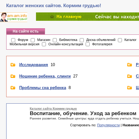
Каталог женских сайтов. Кормим грудью!
На сайте есть
Форум
Магазин
Библиотека
Доска объявлений
Каталог
Мобильная версия
Онлайн-консультация
Фотогалерея
Исследования
10
Р
Ношение ребенка, слинги
27
С
Проблемы сна ребенка
8
Ш
Каталог сайта Кормим грудью
Воспитание, обучение. Уход за ребенком
Раннее развитие. Семейные центры: куда отдать ребенка учиться. Нош
Сортировать по:
Популярности
|
Названи