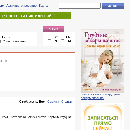
тью
|
Администрирование
|
Карта
Язык
Портал
BY
EN
Универсальный
RU
UA
ды
5
скачать книгу про грудное
вскармливание
Отображать:
Все
|
Ссылки
|
Статьи
енком - Каталог женских сайтов. Кормим грудью!