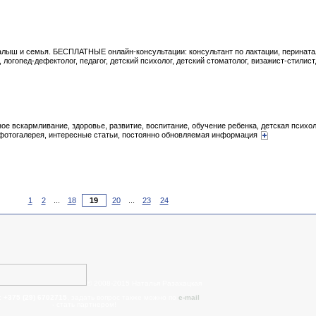
алыш и семья. БЕСПЛАТНЫЕ онлайн-консультации: консультант по лактации, перината
, логопед-дефектолог, педагог, детский психолог, детский стоматолог, визажист-стилис
ное вскармливание, здоровье, развитие, воспитание, обучение ребенка, детская пси
, фотогалерея, интересные статьи, постоянно обновляемая информация
1
2
...
18
20
...
23
24
© 2008-2015 Наталья Разахацкая
:
+375 (29) 6702715
, задать вопрос также можно по
e-mail
- cтать партнером!