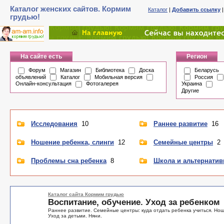
Каталог женских сайтов. Кормим
Каталог
|
Добавить ссылку
грудью!
На сайте есть
Регион
Форум
Магазин
Библиотека
Доска
Беларусь
объявлений
Каталог
Мобильная версия
Россия
Онлайн-консультация
Фотогалерея
Украина
Другие
Исследования
10
Раннее развитие
16
Ношение ребенка, слинги
12
Семейные центры
2
Проблемы сна ребенка
8
Школа и альтернатив
Каталог сайта Кормим грудью
Воспитание, обучение. Уход за ребенком
Раннее развитие. Семейные центры: куда отдать ребенка учиться. Нош
Уход за детьми. Няни.