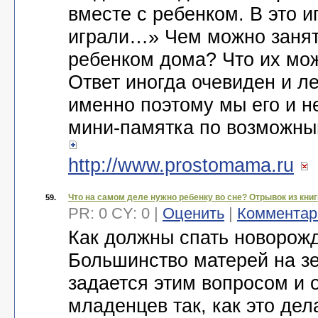
вместе с ребенком. В это и
играли…» Чем можно занят
ребенком дома? Что их мож
Ответ иногда очевиден и л
именно поэтому мы его и не
мини-памятка по возможны
http://www.prostomama.ru
Что на самом деле нужно ребенку во сне? Отрывок из кн
59.
PR: 0 CY: 0 |
Оценить
|
Комментар
Как должны спать новорож
Большинство матерей на з
задается этим вопросом и 
младенцев так, как это дел