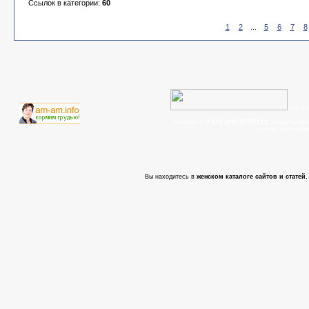
Ссылок в категории:
60
1
2
...
5
6
7
8
© 200
телефон:
+375 (29) 6702715
, задать во
- cтать партнер
Вы находитесь в
женском каталоге сайтов и статей
,