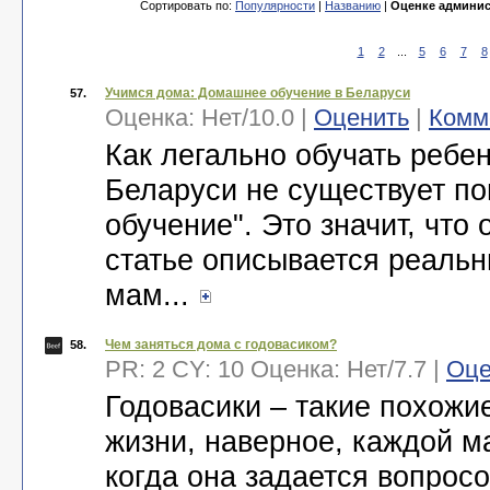
Сортировать по:
Популярности
|
Названию
|
Оценке админис
1
2
...
5
6
7
8
Учимся дома: Домашнее обучение в Беларуси
57.
Оценка:
Нет
/
10.0
|
Оценить
|
Комм
Как легально обучать реб
Беларуси не существует п
обучение". Это значит, что
статье описывается реальн
мам...
Чем заняться дома с годовасиком?
58.
PR: 2 CY: 10 Оценка:
Нет
/
7.7
|
Оце
Годовасики – такие похожие
жизни, наверное, каждой м
когда она задается вопрос