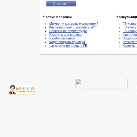
Частые вопросы
Консультац
Можно ли кормить молозивом?
ГВ-консу
Как правильно сцеживаться?
ГВ-консу
Ребенок не берет грудь!
ГВ-консу
У меня мало молока!
Фото-инс
У ребенка запор!
Видео-ко
Когда вводить прикорм
Консульт
...и другие вопросы о ГВ
Консуль
© 200
телефон:
+375 (29) 6702715
, задать во
- cтать партнер