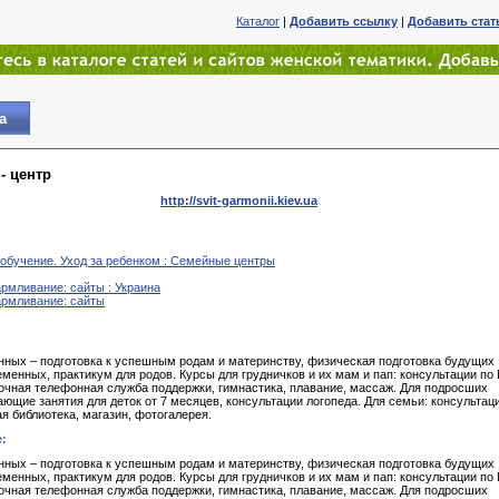
Каталог
|
Добавить ссылку
|
Добавить ста
а
- центр
http://svit-garmonii.kiev.ua
 обучение. Уход за ребенком : Семейные центры
армливание: сайты : Украина
армливание: сайты
нных – подготовка к успешным родам и материнству, физическая подготовка будущих
еменных, практикум для родов. Курсы для грудничков и их мам и пап: консультации по
точная телефонная служба поддержки, гимнастика, плавание, массаж. Для подросших
ающие занятия для деток от 7 месяцев, консультации логопеда. Для семьи: консультац
я библиотека, магазин, фотогалерея.
:
нных – подготовка к успешным родам и материнству, физическая подготовка будущих
еменных, практикум для родов. Курсы для грудничков и их мам и пап: консультации по
точная телефонная служба поддержки, гимнастика, плавание, массаж. Для подросших