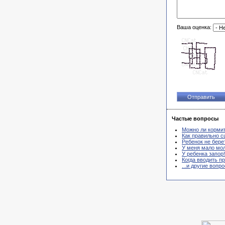
Ваша оценка:
Частые вопросы
Можно ли корми
Как правильно с
Ребенок не берет
У меня мало мол
У ребенка запор!
Когда вводить п
...и другие вопр