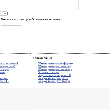
Введите число, которое Вы видите на картинке:
Консультации
ть молозивом?
ГВ-консультации на форуме
цеживаться?
ГВ-консультации по e-mail
 грудь!
ГВ-консультации по скайпу
ока!
Фото-инструкции
Видео-консультации по ГВ
рикорм
Консультации флориста
осы о ГВ
Консультации фотографа