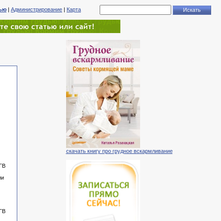
тью
|
Администрирование
|
Карта
скачать книгу про грудное вскармливание
 ГВ
ии
 ГВ