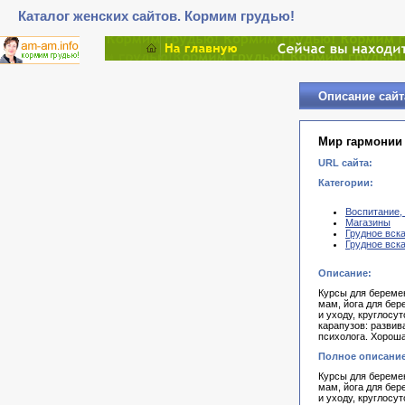
Каталог женских сайтов. Кормим грудью!
Описание сайт
Мир гармонии 
URL сайта:
Категории:
Воспитание,
Магазины
Грудное вск
Грудное вск
Описание:
Курсы для береме
мам, йога для бер
и уходу, круглосу
карапузов: развив
психолога. Хороша
Полное описание
Курсы для береме
мам, йога для бер
и уходу, круглосу