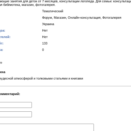
ающие занятия для деток от 7 месяцев, консультации логопеда. Для семьи: консультац
я библиотека, магазин, фотогалерея.
Тематический
Форум, Магазин, Онлайн-консультация, Фотогалерея
Украина
ра:
Нет
телей:
Нет
т:
133
а:
0
ет
ина
чудесной атмосферой и толковыми статьями и книгами
омментарий: