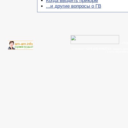
Когда вводить прикорм
...и другие вопросы о ГВ
© 200
телефон:
+375 (29) 6702715
, задать во
- cтать партнер