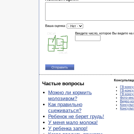
Ваша оценка:
Введите число, которое Вы видите на 
Консультац
Частые вопросы
ГВ-консу
ГВ-консу
Можно ли кормить
ГВ-консу
молозивом?
Фото-инс
Видео-ко
Как правильно
Консульт
Консуль
сцеживаться?
Ребенок не берет грудь!
У меня мало молока!
У ребенка запор!