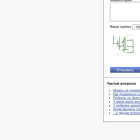
Комментарий:
Ваша оценка:
Частые вопросы
Можно ли корми
Как правильно с
Ребенок не берет
У меня мало мол
У ребенка запор!
Когда вводить п
...и другие вопр