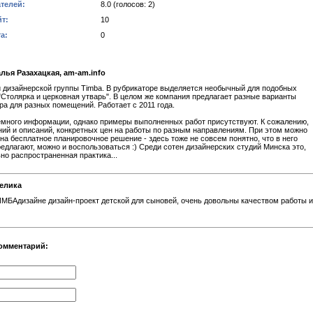
телей:
8.0 (голосов: 2)
т:
10
а:
0
лья Разахацкая, am-am.info
 дизайнерской группы Timba. В рубрикаторе выделяется необычный для подобных
 "Столярка и церковная утварь". В целом же компания предлагает разные варианты
ра для разных помещений. Работает с 2011 года.
емного информации, однако примеры выполненных работ присутствуют. К сожалению,
ний и описаний, конкретных цен на работы по разным направлениям. При этом можно
 на бесплатное планировочное решение - здесь тоже не совсем понятно, что в него
предлагают, можно и воспользоваться :) Среди сотен дизайнерских студий Минска это,
ьно распространенная практика...
елика
МБАдизайне дизайн-проект детской для сыновей, очень довольны качеством работы и
омментарий: