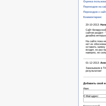
Оценка пользова
Переходов на сай
Переходов с сайт
Комментарии:
20-10-2013:
Ната
Сайт беларуской
сайтов раздел -
дизайна интерье
На сайте пока н
нет их обоснова
оставить заявку
входит, но раз 
наверно, не сил
01-12-2013:
Анж
Заказывали в ТИ
результатом!
Добавить свой к
Имя:
E-Mail адрес: