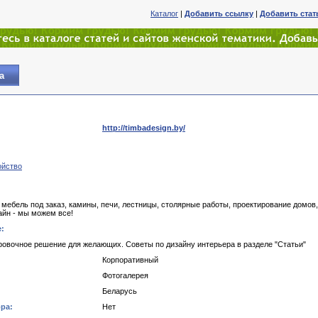
Каталог
|
Добавить ссылку
|
Добавить ста
а
http://timbadesign.by/
ойство
 мебель под заказ, камины, печи, лестницы, столярные работы, проектирование домов,
йн - мы можем все!
:
ровочное решение для желающих. Советы по дизайну интерьера в разделе "Статьи"
Корпоративный
Фотогалерея
Беларусь
ра:
Нет