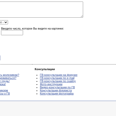
Введите число, которое Вы видите на картинке:
Консультации
ть молозивом?
ГВ-консультации на форуме
цеживаться?
ГВ-консультации по e-mail
 грудь!
ГВ-консультации по скайпу
ока!
Фото-инструкции
Видео-консультации по ГВ
рикорм
Консультации флориста
осы о ГВ
Консультации фотографа