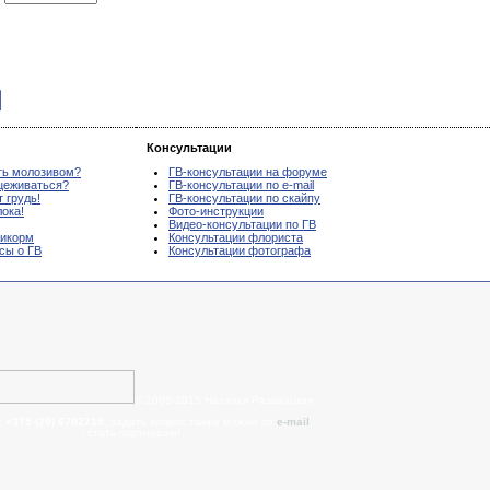
Консультации
ть молозивом?
ГВ-консультации на форуме
цеживаться?
ГВ-консультации по e-mail
 грудь!
ГВ-консультации по скайпу
ока!
Фото-инструкции
Видео-консультации по ГВ
рикорм
Консультации флориста
осы о ГВ
Консультации фотографа
© 2008-2015 Наталья Разахацкая
:
+375 (29) 6702715
, задать вопрос также можно по
e-mail
- cтать партнером!