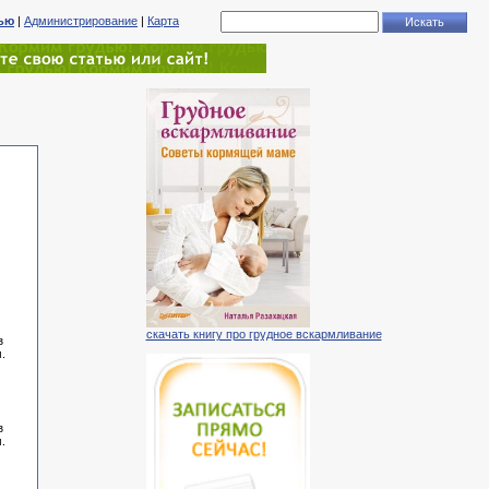
тью
|
Администрирование
|
Карта
скачать книгу про грудное вскармливание
з
.
з
.