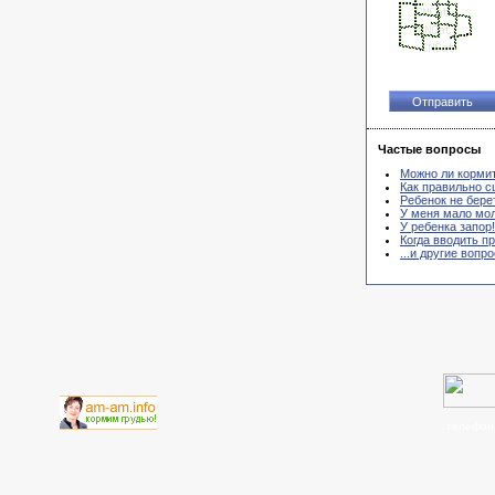
Частые вопросы
Можно ли корми
Как правильно с
Ребенок не берет
У меня мало мол
У ребенка запор!
Когда вводить п
...и другие вопр
телефон