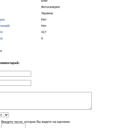
Блог
Фотогалерея
Украина
ра:
Нет
телей:
Нет
т:
417
а:
0
ет
омментарий:
Введите число, которое Вы видите на картинке: