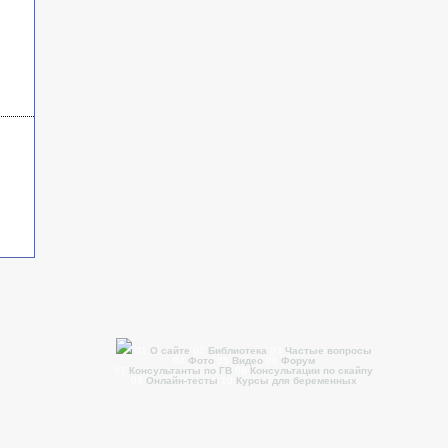
01
О сайте
02
Библиотека
03
Частые вопросы
04
Фото
05
Видео
06
Форум
07
Консультанты по ГВ
08
Консультации по скайпу
09
Онлайн-тесты
10
Курсы для беременных