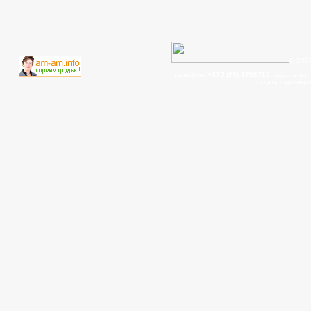
© 200
телефон:
+375 (29) 6702715
, задать во
- cтать партнер