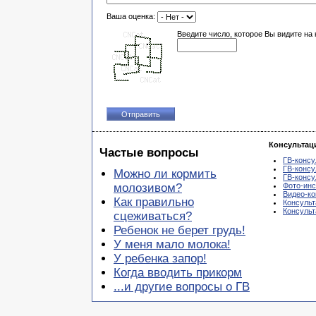
Ваша оценка:
Введите число, которое Вы видите на 
Консультац
Частые вопросы
ГВ-консу
ГВ-консу
Можно ли кормить
ГВ-консу
молозивом?
Фото-инс
Видео-ко
Как правильно
Консульт
Консуль
сцеживаться?
Ребенок не берет грудь!
У меня мало молока!
У ребенка запор!
Когда вводить прикорм
...и другие вопросы о ГВ