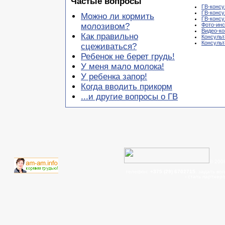
Частые вопросы
ГВ-консу
ГВ-консу
Можно ли кормить
ГВ-консу
молозивом?
Фото-инс
Видео-ко
Как правильно
Консульт
Консуль
сцеживаться?
Ребенок не берет грудь!
У меня мало молока!
У ребенка запор!
Когда вводить прикорм
...и другие вопросы о ГВ
© 200
телефон:
+375 (29) 6702715
, задать во
- cтать партнер