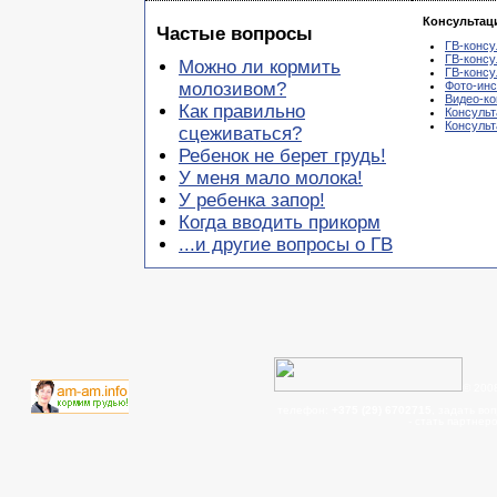
Консультац
Частые вопросы
ГВ-консу
ГВ-консу
Можно ли кормить
ГВ-консу
молозивом?
Фото-инс
Видео-ко
Как правильно
Консульт
Консуль
сцеживаться?
Ребенок не берет грудь!
У меня мало молока!
У ребенка запор!
Когда вводить прикорм
...и другие вопросы о ГВ
© 200
телефон:
+375 (29) 6702715
, задать во
- cтать партнер