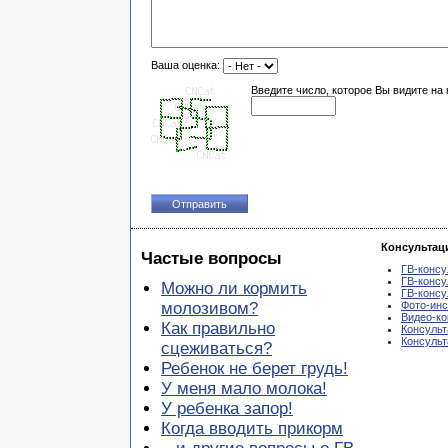
Ваша оценка:
Введите число, которое Вы видите на 
Консультац
Частые вопросы
ГВ-консу
ГВ-консу
Можно ли кормить
ГВ-консу
молозивом?
Фото-инс
Видео-ко
Как правильно
Консульт
Консуль
сцеживаться?
Ребенок не берет грудь!
У меня мало молока!
У ребенка запор!
Когда вводить прикорм