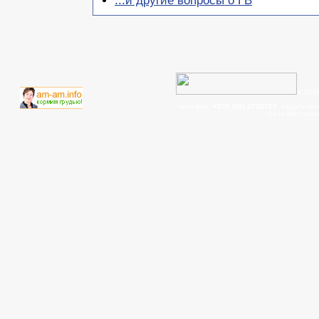
...и другие вопросы о ГВ
© 200
телефон:
+375 (29) 6702715
, задать во
- cтать партнер