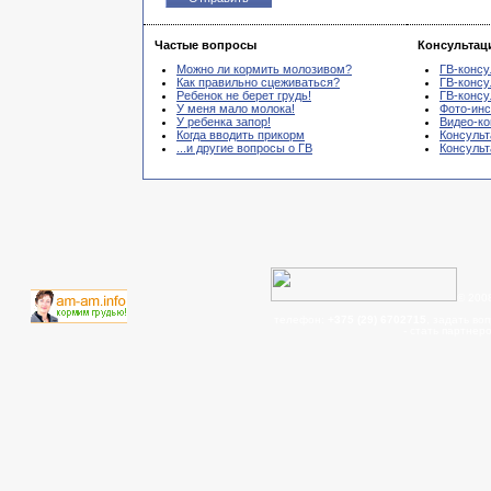
Частые вопросы
Консультац
Можно ли кормить молозивом?
ГВ-консу
Как правильно сцеживаться?
ГВ-консу
Ребенок не берет грудь!
ГВ-консу
У меня мало молока!
Фото-инс
У ребенка запор!
Видео-ко
Когда вводить прикорм
Консульт
...и другие вопросы о ГВ
Консуль
© 200
телефон:
+375 (29) 6702715
, задать во
- cтать партнер