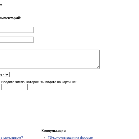
ет
омментарий:
Введите число, которое Вы видите на картинке:
Консультации
ть молозивом?
ГВ-консультации на форуме