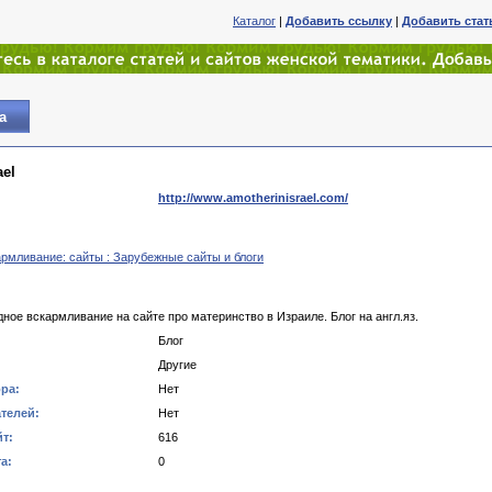
Каталог
|
Добавить ссылку
|
Добавить ста
а
ael
http://www.amotherinisrael.com/
армливание: сайты : Зарубежные сайты и блоги
дное вскармливание на сайте про материнство в Израиле. Блог на англ.яз.
Блог
Другие
ра:
Нет
телей:
Нет
т:
616
а:
0