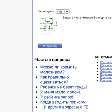
Ваша оценка:
Введите число, которое Вы видите на 
Консультац
Частые вопросы
ГВ-консу
ГВ-консу
Можно ли кормить
ГВ-консу
молозивом?
Фото-инс
Видео-ко
Как правильно
Консульт
Консуль
сцеживаться?
Ребенок не берет грудь!
У меня мало молока!
У ребенка запор!
Когда вводить прикорм
...и другие вопросы о ГВ