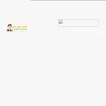
© 200
телефон:
+375 (29) 6702715
, задать во
- cтать партнер