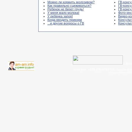
Можно ли кормить молозивом?
ГВ-консу
Как правильно сцеживаться?
ГВ-консу
Ребенок не берет грудь!
ГВ-консу
У меня мало молока!
Фото-инс
У ребенка запор!
Видео-ко
Когда вводить прикорм
Консульт
...и другие вопросы о ГВ
Консуль
© 200
телефон:
+375 (29) 6702715
, задать во
- cтать партнер