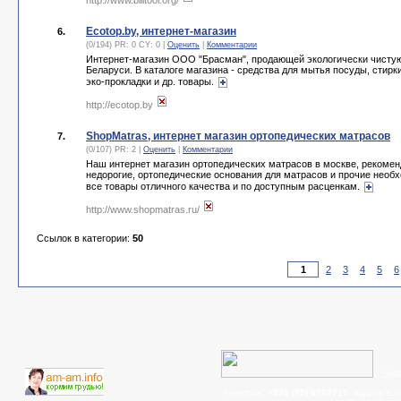
http://www.bilitool.org/
Ecotop.by, интернет-магазин
6.
(0/194) PR: 0 CY: 0 |
Оценить
|
Комментарии
Интернет-магазин ООО "Брасман", продающей экологически чистую
Беларуси. В каталоге магазина - средства для мытья посуды, стирки
эко-прокладки и др. товары.
http://ecotop.by
ShopMatras, интернет магазин ортопедических матрасов
7.
(0/107) PR: 2 |
Оценить
|
Комментарии
Наш интернет магазин ортопедических матрасов в москве, рекомен
недорогие, ортопедические основания для матрасов и прочие необ
все товары отличного качества и по доступным расценкам.
http://www.shopmatras.ru/
Ссылок в категории:
50
2
3
4
5
6
© 200
телефон:
+375 (29) 6702715
, задать во