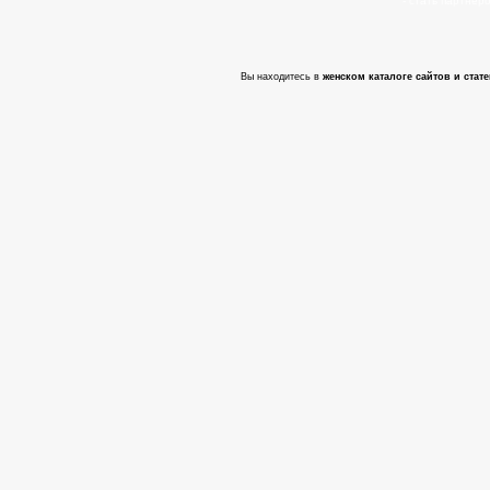
- cтать партнер
Вы находитесь в
женском каталоге сайтов и стате