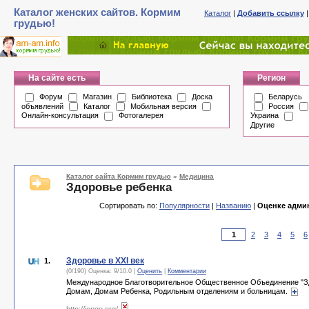
Каталог женских сайтов. Кормим
Каталог
|
Добавить ссылку
грудью!
На сайте есть
Регион
Форум
Магазин
Библиотека
Доска
Беларусь
объявлений
Каталог
Мобильная версия
Россия
Онлайн-консультация
Фотогалерея
Украина
Другие
Каталог сайта Кормим грудью
»
Медицина
Здоровье ребенка
Сортировать по:
Популярности
|
Названию
|
Оценке адми
2
3
4
5
6
Здоровье в XXI век
1.
(0/190) Оценка:
9
/
10.0
|
Оценить
|
Комментарии
Международное Благотворительное Общественное Объединение "Зд
Домам, Домам Ребенка, Родильным отделениям и больницам.