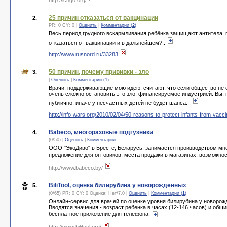
http://icngo.org/
25 причин отказаться от вакцинации
2.
PR: 0 CY: 0 |
Оценить
|
Комментарии (
2
)
Весь период грудного вскармливания ребёнка защищают антитела,
отказаться от вакцинации и в дальнейшем?..
http://www.rusnord.ru/33283
50 причин, почему прививки - зло
3.
|
Оценить
|
Комментарии (
1
)
Врачи, поддерживающие мою идею, считают, что если общество не о
очень сложно остановить это зло, финансируемое индустрией. Вы, 
публично, иначе у несчастных детей не будет шанса...
http://info-wars.org/2010/02/04/50-reasons-to-protect-infants-from-vacci
Babeco, многоразовые подгузники
4.
(0/50) |
Оценить
|
Комментарии
ООО "ЭкоДиво" в Бресте, Беларусь, занимается производством мног
предложение для оптовиков, места продажи в магазинах, возможнос
http://www.babeco.by/
BiliTool, оценка билирубина у новорожденных
5.
(0/65) PR: 0 CY: 0 Оценка:
Нет
/
7.0
|
Оценить
|
Комментарии (
1
)
Онлайн-сервис для врачей по оценке уровня билирубина у новорожд
Вводятся значения - возраст ребенка в часах (12-146 часов) и общий
бесплатное приложение для телефона.