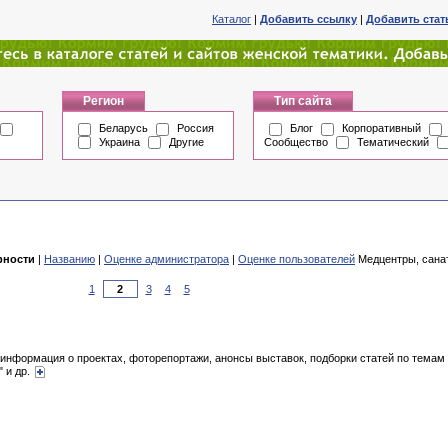
Каталог
|
Добавить ссылку
|
Добавить ста
Регион
Тип сайта
Беларусь
Россия
Блог
Корпоративный
Украина
Другие
Сообщество
Тематический
рности
|
Названию
|
Оценке администратора
|
Оценке пользователей
Медцентры, санат
1
3
4
5
информация о проектах, фоторепортажи, анонсы выставок, подборки статей по темам 
" и др.