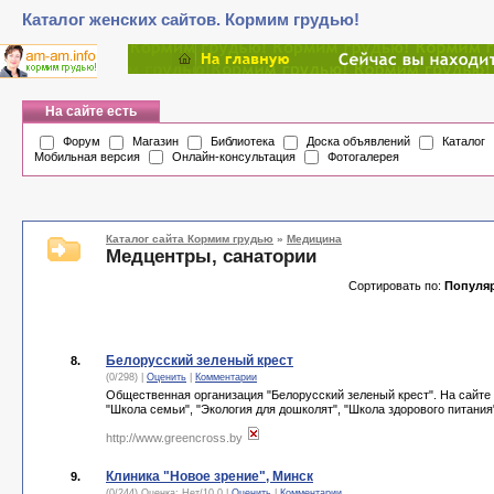
Каталог женских сайтов. Кормим грудью!
На сайте есть
Форум
Магазин
Библиотека
Доска объявлений
Каталог
Мобильная версия
Онлайн-консультация
Фотогалерея
Каталог сайта Кормим грудью
»
Медицина
Медцентры, санатории
Сортировать по:
Популя
Белорусский зеленый крест
8.
(0/298) |
Оценить
|
Комментарии
Общественная организация "Белорусский зеленый крест". На сайте 
"Школа семьи", "Экология для дошколят", "Школа здорового питания
http://www.greencross.by
Клиника "Новое зрение", Минск
9.
(0/244) Оценка:
Нет
/
10.0
|
Оценить
|
Комментарии