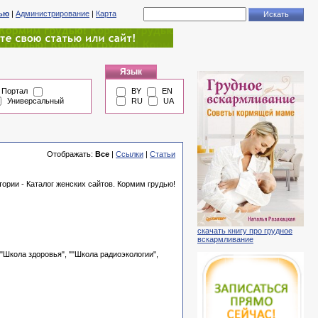
тью
|
Администрирование
|
Карта
Язык
Портал
BY
EN
Универсальный
RU
UA
Отображать:
Все
|
Ссылки
|
Статьи
ории - Каталог женских сайтов. Кормим грудью!
скачать книгу про грудное
вскармливание
"Школа здоровья", ""Школа радиоэкологии",