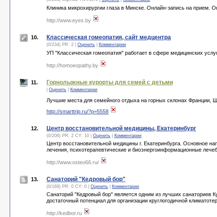
Клиника микрохирургии глаза в Минске. Онлайн-запись на прием. О
http://www.eyes.by
Классическая гомеопатия, сайт медцентра
10.
(0/234) PR: 2 |
Оценить
|
Комментарии
УП "Классическая гомеопатия" работает в сфере медицинских услуг с
http://homoeopathy.by
Горнолыжные курорты для семей с детьми
11.
|
Оценить
|
Комментарии
Лучшие места для семейного отдыха на горных склонах Франции, Ш
http://smarttrip.ru/?p=5558
Центр восстановительной медицины, Екатеринбург
12.
(0/206) PR: 2 CY: 10 |
Оценить
|
Комментарии
Центр восстановительной медицины г. Екатеринбурга. Основное на
лечения, психотерапевтические и биоэнергоинформационные лече
http://www.osteo66.ru/
Санаторий "Кедровый бор"
13.
(0/169) PR: 0 CY: 0 |
Оценить
|
Комментарии
Санаторий "Кедровый бор" является одним из лучших санаториев К
достаточный потенциал для организации круглогодичной климатотер
http://kedbor.ru