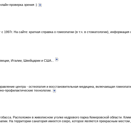
нлайн-проверка зрения :)
 1997г. На сайте: краткая справка о гомеопатии (в т.ч. в стоматологии), информация 
веции, Италии, Швейцарии и США...
правление центра - остеопатия и восстановительная медицина, включающая гомеопат
бно-профилактические технологии.
узбасса. Расположен в живописном уголке кедрового парка Кемеровской области. Кли
апии. На территории санатория имеется озеро, которое является прекрасным местом 