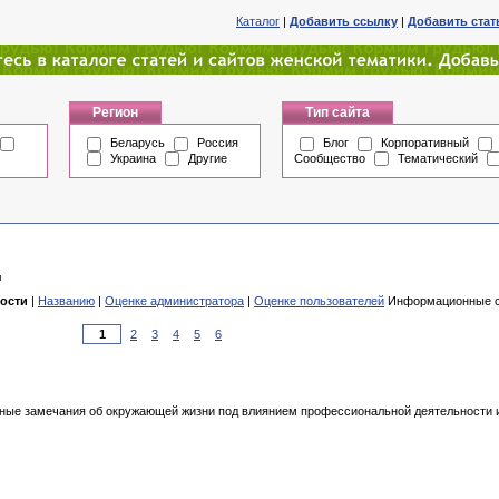
Каталог
|
Добавить ссылку
|
Добавить ста
Регион
Тип сайта
Беларусь
Россия
Блог
Корпоративный
Украина
Другие
Сообщество
Тематический
и
ости
|
Названию
|
Оценке администратора
|
Оценке пользователей
Информационные са
2
3
4
5
6
язные замечания об окружающей жизни под влиянием профессиональной деятельности 