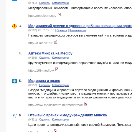
(0/761) |
Оценить
|
Комментарии
Медсправочник НеБолеем - информация о болезнях человека, спос
http://neboleem.net/
Медицинский ресурс о здоровье ребенка и очищении орга
3.
(0/582) PR: 2 CY: 10 |
Оценить
|
Комментарии
На нашем медицинском ресурсе вы сможете найти материалы о зд
http://n-medic.ru/
Аптеки Минска на Med.by
4.
(0/565) |
Оценить
|
Комментарии
Круглосуточная информационно-справочная служба о наличии меди
http://169.med.by/
Медицина и право
5.
(0/552) |
Оценить
|
Комментарии
Раздел "Медицина и право" на портале Медицинская информационная
поняла, что слабых и узких мест в медицине много, и постаралась 
вас, и в интересах медицины, в интересах развития новых диагност
http://www.medicinform.net/medpravo/
Отзывы о врачах и медучреждениях Минска
6.
(0/431) |
Оценить
|
Комментарии
Цели проекта: централизованный поиск врачей Беларуси. Пользоват