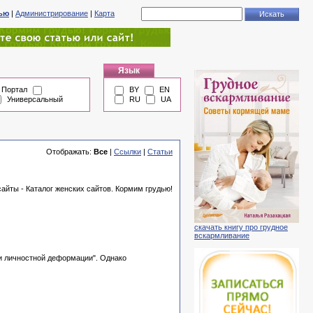
тью
|
Администрирование
|
Карта
Язык
Портал
BY
EN
Универсальный
RU
UA
Отображать:
Все
|
Ссылки
|
Статьи
йты - Каталог женских сайтов. Кормим грудью!
скачать книгу про грудное
вскармливание
и личностной деформации". Однако