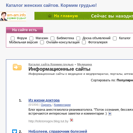
Каталог женских сайтов. Кормим грудью!
На сайте есть
Форум
Магазин
Библиотека
Доска объявлений
Каталог
Мобильная версия
Онлайн-консультация
Фотогалерея
Каталог сайта Кормим грудью
»
Медицина
Информационные сайты
Информационные сайты о медицине и медпрепаратах, порталы, аптек
Сортировать по:
Популярн
Из жизни доктора
1.
(0/1004) |
Оценить
|
Комментарии
Блог врача анестезиолога-реаниматолога. "Поток сознания, бессв
встречаются интересные заметки и комментарии :)
http://tolstonogov.blog.tut.by
НеБолеем, справочник болезней
2.