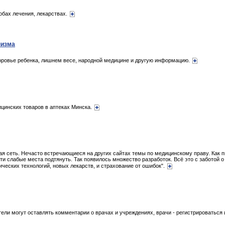
обах лечения, лекарствах.
низма
оровье ребенка, лишнем весе, народной медицине и другую информацию.
цинских товаров в аптеках Минска.
 сеть. Нечасто встречающиеся на других сайтах темы по медицинскому праву. Как пи
эти слабые места подтянуть. Так появилось множество разработок. Всё это с заботой о
ических технологий, новых лекарств, и страхование от ошибок".
ели могут оставлять комментарии о врачах и учреждениях, врачи - регистрироваться 