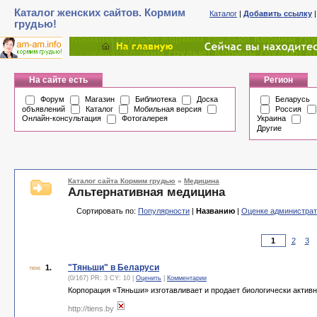
Каталог женских сайтов. Кормим
Каталог
|
Добавить ссылку
грудью!
На сайте есть
Регион
Форум
Магазин
Библиотека
Доска
Беларусь
объявлений
Каталог
Мобильная версия
Россия
Онлайн-консультация
Фотогалерея
Украина
Другие
Каталог сайта Кормим грудью
»
Медицина
Альтернативная медицина
Сортировать по:
Популярности
|
Названию
|
Оценке администра
2
3
"Тяньши" в Беларуси
1.
(0/167) PR: 3 CY: 10 |
Оценить
|
Комментарии
Корпорация «Тяньши» изготавливает и продает биологически актив
http://tiens.by