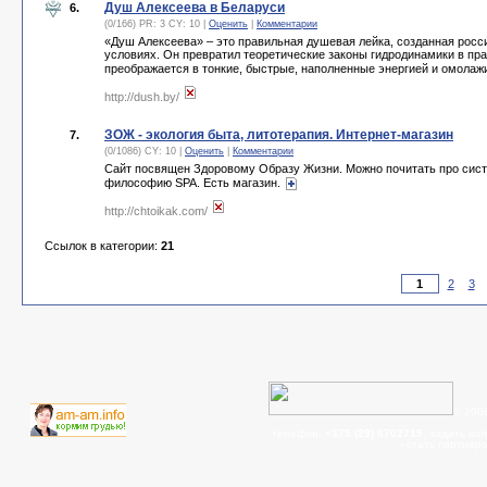
Душ Алексеева в Беларуси
6.
(0/166) PR: 3 CY: 10 |
Оценить
|
Комментарии
«Душ Алексеева» – это правильная душевая лейка, созданная росс
условиях. Он превратил теоретические законы гидродинамики в пр
преображается в тонкие, быстрые, наполненные энергией и омола
http://dush.by/
ЗОЖ - экология быта, литотерапия. Интернет-магазин
7.
(0/1086) CY: 10 |
Оценить
|
Комментарии
Сайт посвящен Здоровому Образу Жизни. Можно почитать про систе
философию SPA. Есть магазин.
http://chtoikak.com/
Ссылок в категории:
21
2
3
© 200
телефон:
+375 (29) 6702715
, задать во
- cтать партнер