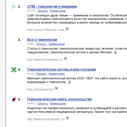
1796 - гомеопатия и прививки
2.
(0/291) |
Оценить
|
Комментарии
Сайт посвящен двум темам — прививкам и гомеопатии. Особняком
практикующими гомеопатами в качестве альтернативы прививкам. К
Большое количество переводных и ранее никогда не публиковавши
http://www.1796kotok.com/
Все о гомеопатии
3.
(0/92) |
Оценить
|
Комментарии
Статьи о гомеопатии: гомеопатические леакрства, лечение, холист
гирудотерапия, гомеопатические аптеки и центры Москвы.
http://www.homeopatia.ru/
Гомеопатическая аптека и консультации
4.
(0/82) |
Оценить
|
Комментарии
Минская гомеопатическая аптека ООО "ЛКЛ". На сайте новости, воз
информация о гомеопатии.
http://gomeopat.by/
Гомеопатическая книга, издательство
5.
(0/381) |
Оценить
|
Комментарии
Издательство профессионально занимается публикацией и распрос
научно-популярной медицинской литературы. Кроме того поставляет
http://www.homeobooks.ru/