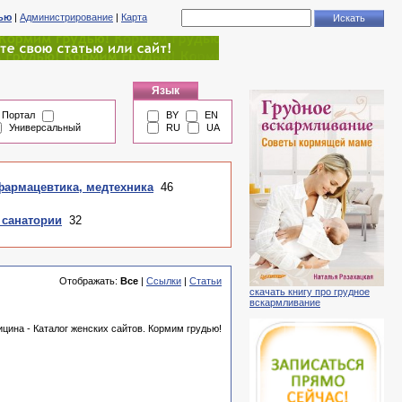
тью
|
Администрирование
|
Карта
Язык
Портал
BY
EN
Универсальный
RU
UA
фармацевтика, медтехника
46
 санатории
32
Отображать:
Все
|
Ссылки
|
Статьи
скачать книгу про грудное
вскармливание
цина - Каталог женских сайтов. Кормим грудью!