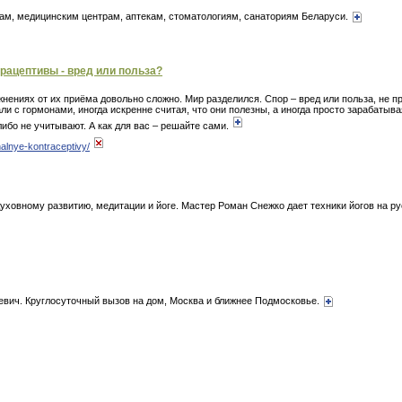
цам, медицинским центрам, аптекам, стоматологиям, санаториям Беларуси.
рацептивы - вред или польза?
нениях от их приёма довольно сложно. Мир разделился. Спор – вред или польза, не п
и с гормонами, иногда искренне считая, что они полезны, а иногда просто зарабатыв
ибо не учитывают. А как для вас – решайте сами.
nalnye-kontraceptivy/
духовному развитию, медитации и йоге. Мастер Роман Снежко дает техники йогов на р
евич. Круглосуточный вызов на дом, Москва и ближнее Подмосковье.