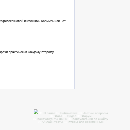
стафилококковой инфекции? Кормить или нет
 врачи практически каждому второму
01
О сайте
02
Библиотека
03
Частые вопросы
04
Фото
05
Видео
06
Форум
07
Консультанты по ГВ
08
Консультации по скайпу
09
Онлайн-тесты
10
Курсы для беременных