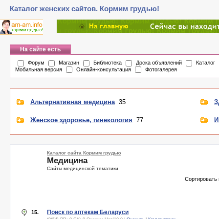
Каталог женских сайтов. Кормим грудью!
На сайте есть
Форум
Магазин
Библиотека
Доска объявлений
Каталог
Мобильная версия
Онлайн-консультация
Фотогалерея
Альтернативная медицина
35
З
Женское здоровье, гинекология
77
И
Каталог сайта Кормим грудью
Медицина
Сайты медицинской тематики
Сортировать 
Поиск по аптекам Беларуси
15.