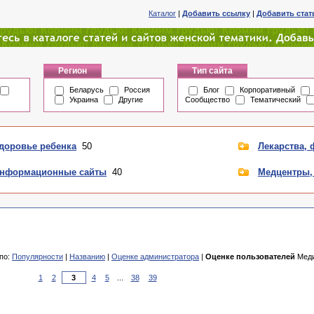
Каталог
|
Добавить ссылку
|
Добавить ста
Регион
Тип сайта
Беларусь
Россия
Блог
Корпоративный
Украина
Другие
Сообщество
Тематический
доровье ребенка
50
Лекарства, 
нформационные сайты
40
Медцентры,
по:
Популярности
|
Названию
|
Оценке администратора
|
Оценке пользователей
Меди
1
2
4
5
...
38
39