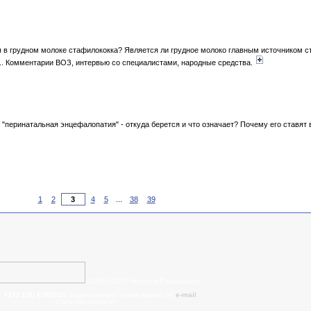
ия в грудном молоке стафилококка? Является ли грудное молоко главным источником 
.. Комментарии ВОЗ, интервью со специалистами, народные средства.
"перинатальная энцефалопатия" - откуда берется и что означает? Почему его ставят
1
2
4
5
...
38
39
© 2008-2015 Наталья Разахацкая
:
+375 (29) 6702715
, задать вопрос также можно по
e-mail
- cтать партнером!