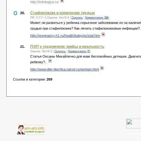
http://tsitologiya.ru/
Стафилококк и кормление грудью
20.
PR: 0 CY: 0 Оценка:
Нет
/
9.4
|
Оценить
|
Комментарии (
16
)
Может ли развиться у ребенка серьезное заболевание из-за налич
грудью при стафилококке? Как лечить стафилококковые инфекции?.
http://pregnancy.h1.ru/health/baby/ps/staf.htm
ПЭП у грудничков: мифы и реальность
21.
Оценка:
Нет
/
9.3
|
Оценить
|
Комментарии (
7
)
Статья Оксаны Михайлечко для мам беспокойных детишек. Диагноз 
ребенку?..
http://www.dite-titechka.narod.ru/perinep.html
Ссылок в категории:
269
телефон