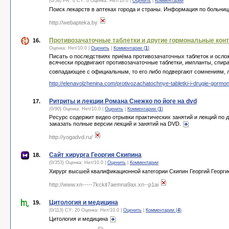
(0/54) PR: 0 CY: 0 Оценка:
Нет
/
10.0
|
Оценить
|
Комментарии
Поиск лекарств в аптеках города и страны. Информация по больни
http://webapteka.by
Противозачаточные таблетки и другие гормональные конт
16.
Оценка:
Нет
/
10.0
|
Оценить
|
Комментарии (
1
)
Писать о последствиях приёма противозачаточных таблеток и ослож
всячески продвигают противозачаточные таблетки, импланты, спирал
совпадающее с официальным, то его либо подвергают сомнениям, л
http://elenavolzhenina.com/protivozachatochnye-tabletki-i-drugie-gormo
Ритриты и лекции Романа Снежко по йоге на dvd
17.
(0/90) Оценка:
Нет
/
10.0
|
Оценить
|
Комментарии (
1
)
Ресурс содержит видео отрывки практических занятий и лекций по 
заказать полные версии лекций и занятий на DVD.
http://yogadvd.ru/
Сайт хирурга Георгия Скипина
18.
(0/353) Оценка:
Нет
/
10.0
|
Оценить
|
Комментарии
Хирург высшей квалификационной категории Скипин Георгий Георги
http://www.xn-----7kckit7aemna9ax.xn--p1ai
Цитология и медицина
19.
(0/113) CY: 20 Оценка:
Нет
/
10.0
|
Оценить
|
Комментарии (
4
)
Цитология и медицина