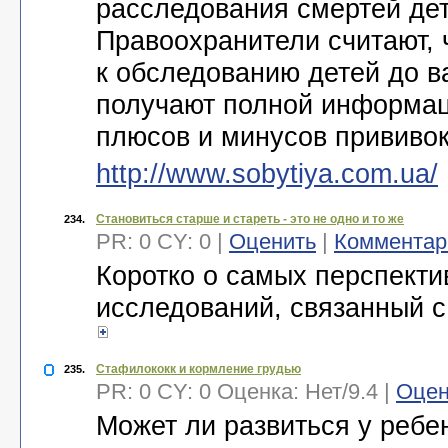
расследования смертей дет
Правоохранители считают, 
к обследованию детей до в
получают полной информац
плюсов и минусов прививо
http://www.sobytiya.com.ua/
Становиться старше и стареть - это не одно и то же
234.
PR: 0 CY: 0 |
Оценить
|
Комментар
Коротко о самых перспект
исследований, связанный с
Стафилококк и кормление грудью
235.
PR: 0 CY: 0 Оценка:
Нет
/
9.4
|
Оцен
Может ли развиться у ребе