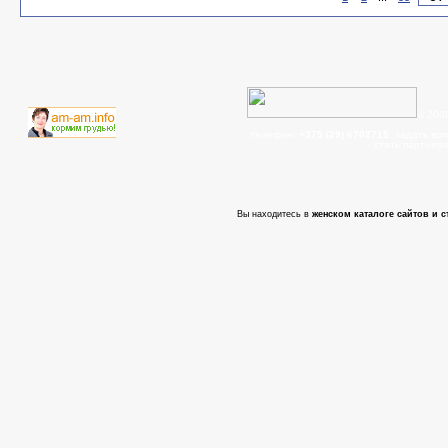
© 200
телефон:
+375 (29) 6702715
, задать во
- cтать партнер
Вы находитесь в
женском каталоге сайтов и с