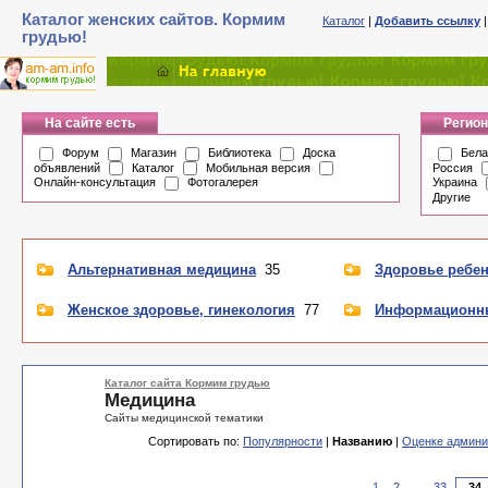
Каталог женских сайтов. Кормим
Каталог
|
Добавить ссылку
грудью!
На сайте есть
Регион
Форум
Магазин
Библиотека
Доска
Бела
объявлений
Каталог
Мобильная версия
Россия
Онлайн-консультация
Фотогалерея
Украина
Другие
Альтернативная медицина
35
Здоровье ребе
Женское здоровье, гинекология
77
Информационн
Каталог сайта Кормим грудью
Медицина
Сайты медицинской тематики
Сортировать по:
Популярности
|
Названию
|
Оценке админи
1
2
...
33