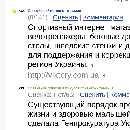
Спортивный интернет-магазин
232.
(0/141) |
Оценить
|
Комментарии
Спортивный интернет-магаз
велотренажеры, беговые до
столы, шведские стенки и 
для поддержания и коррекц
регион Украины.
http://viktory.com.ua
Сравнение плюсов и минусов прививок - таблица
233.
Оценка:
Нет
/
6.2
|
Оценить
|
Комме
Существующий порядок про
жизни и здоровью малыше
сделала Генпрокуратура Ук