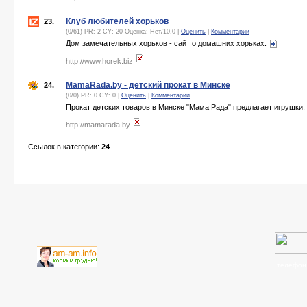
Клуб любителей хорьков
23.
(0/61) PR: 2 CY: 20 Оценка:
Нет
/
10.0
|
Оценить
|
Комментарии
Дом замечательных хорьков - сайт о домашних хорьках.
http://www.horek.biz
MamaRada.by - детский прокат в Минске
24.
(0/0) PR: 0 CY: 0 |
Оценить
|
Комментарии
Прокат детских товаров в Минске "Мама Рада" предлагает игрушки
http://mamarada.by
Ссылок в категории:
24
телефон