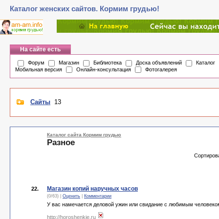
Каталог женских сайтов. Кормим грудью!
На сайте есть
Форум
Магазин
Библиотека
Доска объявлений
Каталог
Мобильная версия
Онлайн-консультация
Фотогалерея
Сайты
13
Каталог сайта Кормим грудью
Разное
Сортиров
Магазин копий наручных часов
22.
(0/63) |
Оценить
|
Комментарии
У вас намечается деловой ужин или свидание с любимым человеко
http://horoshenkie.ru