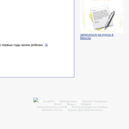
записаться на курсы в
Минске
в первые годы жизни ребенка.
01
О сайте
02
Библиотека
03
Частые вопросы
04
Фото
05
Видео
06
Форум
07
Консультанты по ГВ
08
Консультации по скайпу
09
Онлайн-тесты
10
Курсы для беременных