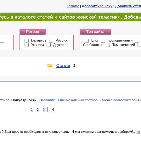
Каталог
|
Добавить ссылку
|
Добавить ста
Регион
Тип сайта
Беларусь
Россия
Блог
Корпоративный
Украина
Другие
Сообщество
Тематический
Статьи
0
ать по:
Популярности
|
Названию
|
Оценке администратора
|
Оценке пользователей
Ра
1
2
3
м? Вам просто необходимы стильные часы. И мы сможем вам помочь с выбором!..