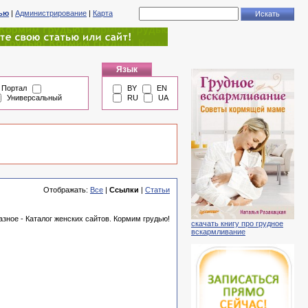
тью
|
Администрирование
|
Карта
Язык
Портал
BY
EN
Универсальный
RU
UA
Отображать:
Все
|
Ссылки
|
Статьи
зное - Каталог женских сайтов. Кормим грудью!
скачать книгу про грудное
вскармливание