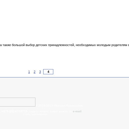
, а также большой выбор детских принадлежностей, необходимых молодым родителям 
1
2
3
© 2008-2015 Наталья Разахацкая
:
+375 (29) 6702715
, задать вопрос также можно по
e-mail
- cтать партнером!