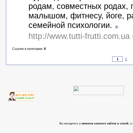
родам, совместных родах, 
малышом, фитнесу, йоге, р
семейной психологии.
http://www.tutti-frutti.com.ua
Ссылок в категории:
8
2
© 200
телефон:
+375 (29) 6702715
, задать во
- cтать партнер
Вы находитесь в
женском каталоге сайтов и статей
, в