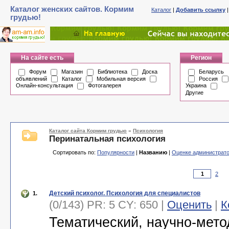
Каталог женских сайтов. Кормим
Каталог
|
Добавить ссылку
грудью!
На сайте есть
Регион
Форум
Магазин
Библиотека
Доска
Беларусь
объявлений
Каталог
Мобильная версия
Россия
Онлайн-консультация
Фотогалерея
Украина
Другие
Каталог сайта Кормим грудью
»
Психология
Перинатальная психология
Сортировать по:
Популярности
|
Названию
|
Оценке администрат
2
Детский психолог. Психология для специалистов
1.
(0/143) PR: 5 CY: 650 |
Оценить
|
К
Тематический, научно-мето