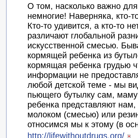
О том, насколько важно дл
немногие! Наверняка, кто-то 
Кто-то удивится, а кто-то н
различают глобальной разни
искусственной смесью. Быв
кормящей ребенка из бутыло
кормящая ребенка грудью чт
информации не предоставляе
любой детской теме - мы ви
пьющего бутылку сам, маму
ребенка представляют нам, 
молоком (смесью) или резин
относимся мы к этому (в ос
http://lifewithoutdrugs.org/