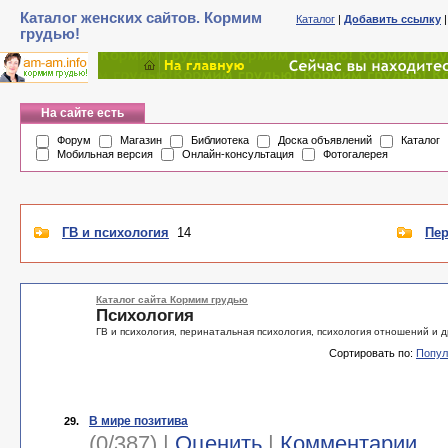
Каталог женских сайтов. Кормим
Каталог
|
Добавить ссылку
грудью!
На сайте есть
Форум
Магазин
Библиотека
Доска объявлений
Каталог
Мобильная версия
Онлайн-консультация
Фотогалерея
ГВ и психология
14
Пер
Каталог сайта Кормим грудью
Психология
ГВ и психология, перинатальная психология, психология отношений и д
Сортировать по:
Попул
В мире позитива
29.
(0/387) |
Оценить
|
Комментарии