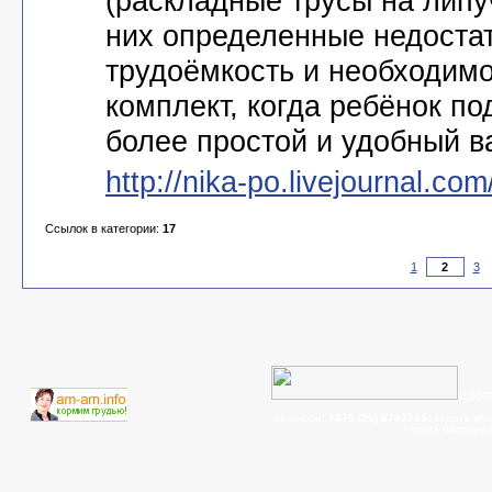
(раскладные трусы на липу
них определенные недостат
трудоёмкость и необходимо
комплект, когда ребёнок по
более простой и удобный в
http://nika-po.livejournal.co
Ссылок в категории:
17
1
3
© 200
телефон:
+375 (29) 6702715
, задать во
- cтать партнер