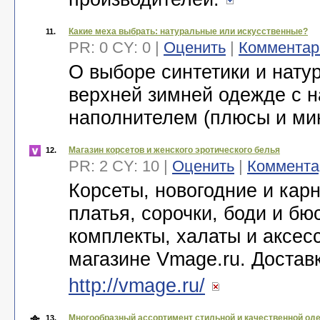
Какие меха выбрать: натуральные или искусственные?
11.
PR: 0 CY: 0 |
Оценить
|
Комментар
О выборе синтетики и нату
верхней зимней одежде с 
наполнителем (плюсы и ми
Магазин корсетов и женского эротического белья
12.
PR: 2 CY: 10 |
Оценить
|
Коммента
Корсеты, новогодние и кар
платья, сорочки, боди и бю
комплекты, халаты и аксесс
магазине Vmage.ru. Достав
http://vmage.ru/
Многообразный ассортимент стильной и качественной од
13.