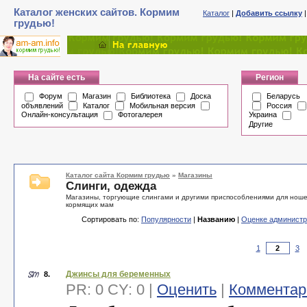
Каталог женских сайтов. Кормим
Каталог
|
Добавить ссылку
грудью!
На сайте есть
Регион
Форум
Магазин
Библиотека
Доска
Беларусь
объявлений
Каталог
Мобильная версия
Россия
Онлайн-консультация
Фотогалерея
Украина
Другие
Каталог сайта Кормим грудью
»
Магазины
Слинги, одежда
Магазины, торгующие слингами и другими приспособлениями для ноше
кормящих мам
Сортировать по:
Популярности
|
Названию
|
Оценке администр
1
3
Джинсы для беременных
8.
PR: 0 CY: 0 |
Оценить
|
Комментар