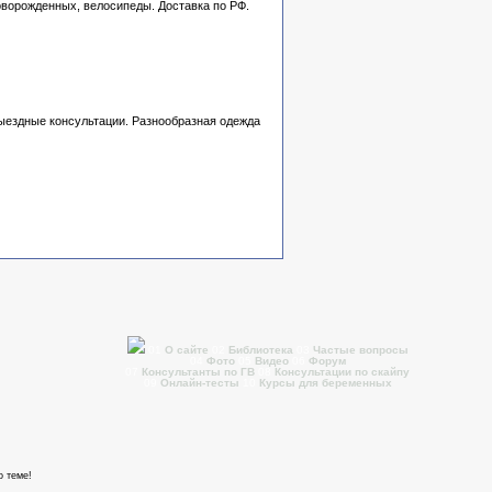
новорожденных, велосипеды. Доставка по РФ.
выездные консультации. Разнообразная одежда
01
О сайте
02
Библиотека
03
Частые вопросы
04
Фото
05
Видео
06
Форум
07
Консультанты по ГВ
08
Консультации по скайпу
09
Онлайн-тесты
10
Курсы для беременных
о теме!