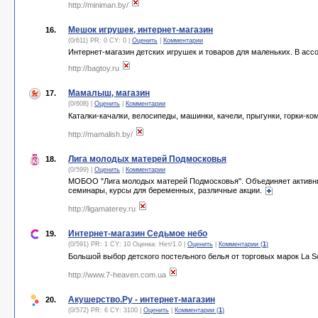
http://miniman.by/
Мешок игрушек, интернет-магазин
16.
(0/611) PR: 0 CY: 0 |
Оценить
|
Комментарии
Интернет-магазин детских игрушек и товаров для маленьких. В ас
http://bagtoy.ru
Мамалыш, магазин
17.
(0/608) |
Оценить
|
Комментарии
Каталки-качалки, велосипеды, машинки, качели, прыгунки, горки-ко
http://mamalish.by/
Лига молодых матерей Подмосковья
18.
(0/599) |
Оценить
|
Комментарии
МОБОО "Лига молодых матерей Подмосковья". Объединяет активных
семинары, курсы для беременных, различные акции.
http://ligamaterey.ru
Интернет-магазин Седьмое небо
19.
(0/591) PR: 1 CY: 10 Оценка:
Нет
/
1.0
|
Оценить
|
Комментарии (
1
)
Большой выбор детского постельного белья от торговых марок La Sc
http://www.7-heaven.com.ua
Акушерство.Ру - интернет-магазин
20.
(0/572) PR: 6 CY: 3100 |
Оценить
|
Комментарии (
1
)