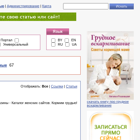
тью
|
Администрирование
|
Карта
Язык
Портал
BY
EN
Универсальный
RU
UA
ные
67
Отображать:
Все
|
Ссылки
|
Статьи
скачать книгу про грудное
зины - Каталог женских сайтов. Кормим грудью!
вскармливание