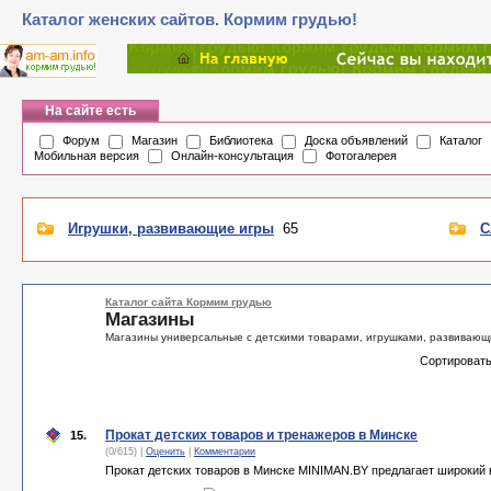
Каталог женских сайтов. Кормим грудью!
На сайте есть
Форум
Магазин
Библиотека
Доска объявлений
Каталог
Мобильная версия
Онлайн-консультация
Фотогалерея
Игрушки, развивающие игры
65
С
Каталог сайта Кормим грудью
Магазины
Магазины универсальные с детскими товарами, игрушками, развивающими
Сортировать
Прокат детских товаров и тренажеров в Минске
15.
(0/615) |
Оценить
|
Комментарии
Прокат детских товаров в Минске MINIMAN.BY предлагает широкий 