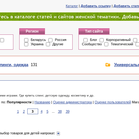
Каталог
|
Добавить ссылку
|
Добавить ста
Регион
Тип сайта
Беларусь
Россия
Блог
Корпоративный
Украина
Другие
Сообщество
Тематический
линги, одежда
131
Универсаль
 играми. Где купить слинг, детскую одежду, косметику и др.
 по:
Популярности
|
Названию
|
Оценке администратора
|
Оценке пользователей
Мага
1
2
4
5
...
38
39
выбор товаров для детей напрокат.