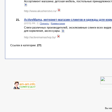
Ассортимент магазина: детская мебель, постельные принадлежности
http://www.akusherstvo.ru/
ActiveMama, интернет-магазин слингов и одежды для кор
21.
(0/570) PR: 2 |
Оценить
|
Комментарии
Слиги различных производителей, эксклюзивные слинги всех видов 
для кормления, аксессуары.
http://activemamashop.by/
Ссылок в категории:
271
телефон
Вы на