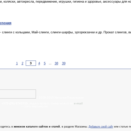
, коляски, автокресла, передвижение, игрушки, гигиена и здоровье, аксессуары для 
мления
- слинги с кольцами, Май-слинги, слинги-шарфы, эргорюкзачки и др. Прокат слингов, 
1
2
4
5
...
38
39
© 2008-2015 Наталья Разахацкая
:
+375 (29) 6702715
, задать вопрос также можно по
e-mail
- cтать партнером!
ходитесь в
женском каталоге сайтов и статей
, в разделе Магазины.
Добавьте свой сайт
или статью п