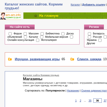
Каталог женских сайтов. Кормим
Каталог
|
Добавить ссылку
грудью!
На сайте есть
Регион
Форум
Магазин
Библиотека
Доска
Беларусь
объявлений
Каталог
Мобильная версия
Россия
Онлайн-консультация
Фотогалерея
Украина
Другие
Игрушки, развивающие игры
65
Слинги, одежда
13
Каталог сайта Кормим грудью
Магазины
Магазины универсальные с детскими товарами, игрушками, развивающи
слинг, детскую одежду, косметику и др.
Сортировать по:
Популярности
|
Названию
|
Оценке администрат
1
2
...
35
37