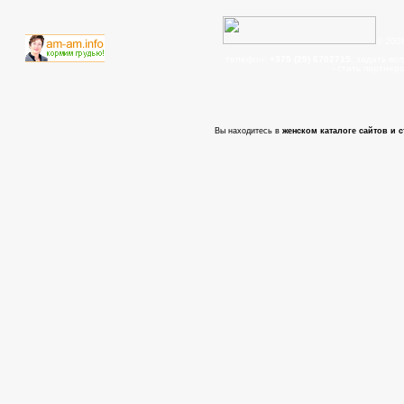
© 200
телефон:
+375 (29) 6702715
, задать во
- cтать партнер
Вы находитесь в
женском каталоге сайтов и с