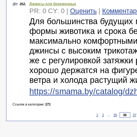
Джинсы для беременных
252.
PR: 0 CY: 0 |
Оценить
|
Комментар
Для большинства будущих 
формы животика и срока б
максимально комфортными
джинсы с высоким трикота
же с регулировкой затяжки 
хорошо держатся на фигур
ветра и холода растущий ж
https://smama.by/catalog/dz
Ссылок в категории:
271
1
2
...
35
37