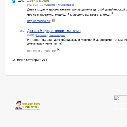
Дети в моде!
104.
PR: 1 CY: 30 |
Оценить
|
Комментарии
Дети в моде! – громко заявил производитель детской дизайнерской 
что не маловажно, модно... Размещено пользователем...
http://amorino.ru/
Дети-в-Моде, интернет-магазин
105.
(0/84) |
Оценить
|
Комментарии
Интернет магазин детской одежды в Москве. В ассортименте зимни
джемпера и жилетки.
http://deti-v-mode.ru/
Ссылок в категории:
271
телефон