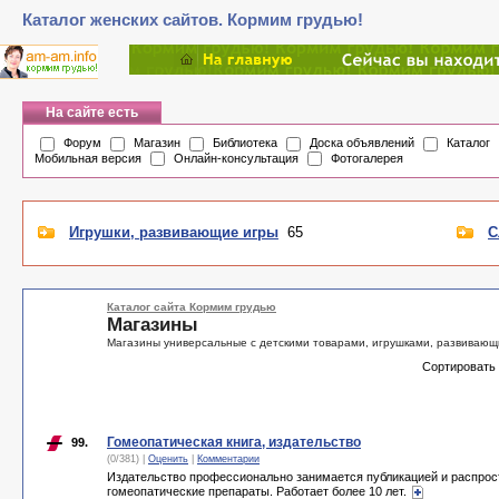
Каталог женских сайтов. Кормим грудью!
На сайте есть
Форум
Магазин
Библиотека
Доска объявлений
Каталог
Мобильная версия
Онлайн-консультация
Фотогалерея
Игрушки, развивающие игры
65
С
Каталог сайта Кормим грудью
Магазины
Магазины универсальные с детскими товарами, игрушками, развивающими
Сортировать
Гомеопатическая книга, издательство
99.
(0/381) |
Оценить
|
Комментарии
Издательство профессионально занимается публикацией и распрост
гомеопатические препараты. Работает более 10 лет.