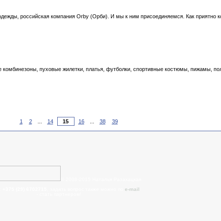
одежды, российская компания Orby (Орби). И мы к ним присоединяемся. Как приятно ко
е комбинезоны, пуховые жилетки, платья, футболки, спортивные костюмы, пижамы, по
1
2
...
14
16
...
38
39
© 2008-2015 Наталья Разахацкая
:
+375 (29) 6702715
, задать вопрос также можно по
e-mail
- cтать партнером!