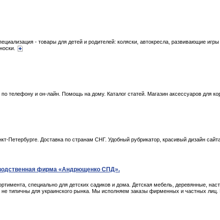
пециализация - товары для детей и родителей: коляски, автокресла, развивающие игры 
еноски.
по телефону и он-лайн. Помощь на дому. Каталог статей. Магазин аксессуаров для к
кт-Петербурге. Доставка по странам СНГ. Удобный рубрикатор, красивый дизайн сайт
изводственная фирма «Андрющенко СПД».
ртимента, специально для детских садиков и дома. Детская мебель, деревянные, нас
не типичны для украинского рынка. Мы исполняем заказы фирменных и частных лиц. 