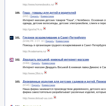
http://www.homeobooks.ru/
Гоша - товары для детей и родителей
100.
(0/62) |
Оценить
|
Комментарии
Интернет-магазин детских товаров "Гоша", г.Челябинск. Основная с
одежда, детские велосипеды, детские электромобили, слинги и пер
http://gosha74.ru
Грудное вскармливание в Санкт-Петербурге
101.
(0/339) PR: 2 CY: 10 |
Оценить
|
Комментарии
Помощь в организации грудного вскармливания в Санкт-Петербурге 
http://koalamama.ru/
Двадцать восьмой, книжный интернет-магазин
102.
(0/484) |
Оценить
|
Комментарии
Интернет-магазин Двадцать Восьмой & книжная лавка Диккенс в Сан
http://www.28oi.ru
Деревянные изделия для детских садиков и детей. Про
103.
(0/142) |
Оценить
|
Комментарии
Наша фирма занимается производством деревянного, детского ассо
фирма самостоятельно разрабатывает различные изделия, которые 
http://www.detsad-ua.com