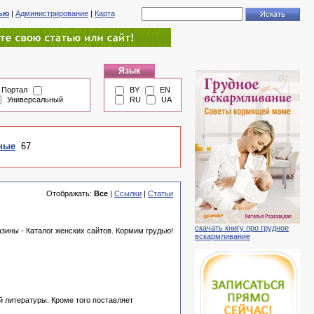
тью
|
Администрирование
|
Карта
Язык
Портал
BY
EN
Универсальный
RU
UA
ные
67
Отображать:
Все
|
Ссылки
|
Статьи
скачать книгу про грудное
зины - Каталог женских сайтов. Кормим грудью!
вскармливание
 литературы. Кроме того поставляет