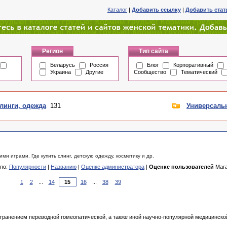
Каталог
|
Добавить ссылку
|
Добавить ста
Регион
Тип сайта
Беларусь
Россия
Блог
Корпоративный
Украина
Другие
Сообщество
Тематический
линги, одежда
131
Универсаль
 играми. Где купить слинг, детскую одежду, косметику и др.
 по:
Популярности
|
Названию
|
Оценке администратора
|
Оценке пользователей
Мага
1
2
...
14
16
...
38
39
ранением переводной гомеопатической, а также иной научно-популярной медицинской