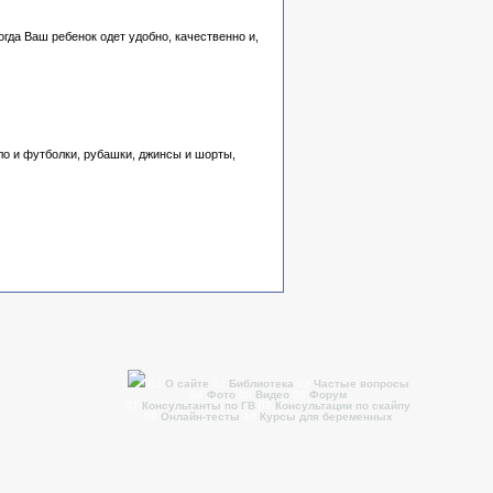
гда Ваш ребенок одет удобно, качественно и,
ло и футболки, рубашки, джинсы и шорты,
01
О сайте
02
Библиотека
03
Частые вопросы
04
Фото
05
Видео
06
Форум
07
Консультанты по ГВ
08
Консультации по скайпу
09
Онлайн-тесты
10
Курсы для беременных