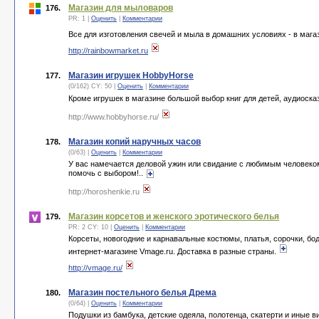
Магазин для мыловаров
176.
PR: 1 |
Оценить
|
Комментарии
Все для изготовления свечей и мыла в домашних условиях - в мага
http://rainbowmarket.ru
Магазин игрушек HobbyHorse
177.
(0/162) CY: 50 |
Оценить
|
Комментарии
Кроме игрушек в магазине большой выбор книг для детей, аудиоска
http://www.hobbyhorse.ru/
Магазин копий наручных часов
178.
(0/63) |
Оценить
|
Комментарии
У вас намечается деловой ужин или свидание с любимым человек
помочь с выбором!..
http://horoshenkie.ru
Магазин корсетов и женского эротического белья
179.
PR: 2 CY: 10 |
Оценить
|
Комментарии
Корсеты, новогодние и карнавальные костюмы, платья, сорочки, бод
интернет-магазине Vmage.ru. Доставка в разные страны.
http://vmage.ru/
Магазин постельного белья Дрема
180.
(0/64) |
Оценить
|
Комментарии
Подушки из бамбука, детские одеяла, полотенца, скатерти и иные в