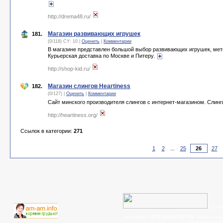
http://drema48.ru/
Магазин развивающих игрушек
181.
(0/118) CY: 10 |
Оценить
|
Комментарии
В магазине представлен большой выбор развивающих игрушек, метод
Курьерская доставка по Москве и Питеру.
http://shop-kid.ru/
Магазин слингов Heartiness
182.
(0/127) |
Оценить
|
Комментарии
Сайт минского производителя слингов с интернет-магазином. Слинг
http://heartiness.org/
Ссылок в категории:
271
1
2
...
25
27
© 200
телефон:
+375 (29) 6702715
, задать во
- cтать партнер