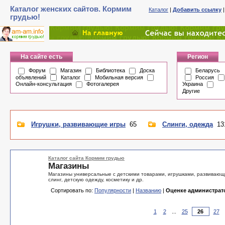
Каталог женских сайтов. Кормим
Каталог
|
Добавить ссылку
грудью!
На сайте есть
Регион
Форум
Магазин
Библиотека
Доска
Беларусь
объявлений
Каталог
Мобильная версия
Россия
Онлайн-консультация
Фотогалерея
Украина
Другие
Игрушки, развивающие игры
65
Слинги, одежда
13
Каталог сайта Кормим грудью
Магазины
Магазины универсальные с детскими товарами, игрушками, развивающи
слинг, детскую одежду, косметику и др.
Сортировать по:
Популярности
|
Названию
|
Оценке администрат
1
2
...
25
27