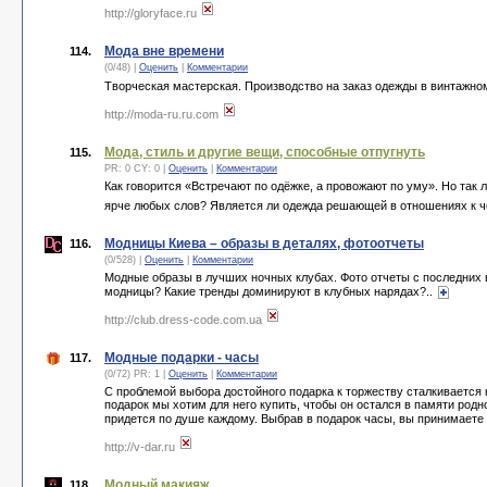
http://gloryface.ru
Мода вне времени
114.
(0/48) |
Оценить
|
Комментарии
Творческая мастерская. Производство на заказ одежды в винтажном
http://moda-ru.ru.com
Мода, стиль и другие вещи, способные отпугнуть
115.
PR: 0 CY: 0 |
Оценить
|
Комментарии
Как говорится «Встречают по одёжке, а провожают по уму». Но так 
ярче любых слов? Является ли одежда решающей в отношениях к 
Модницы Киева – образы в деталях, фотоотчеты
116.
(0/528) |
Оценить
|
Комментарии
Модные образы в лучших ночных клубах. Фото отчеты с последних 
модницы? Какие тренды доминируют в клубных нарядах?..
http://club.dress-code.com.ua
Модные подарки - часы
117.
(0/72) PR: 1 |
Оценить
|
Комментарии
С проблемой выбора достойного подарка к торжеству сталкивается
подарок мы хотим для него купить, чтобы он остался в памяти родн
придется по душе каждому. Выбрав в подарок часы, вы принимает
http://v-dar.ru
Модный макияж
118.