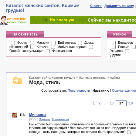
Каталог женских сайтов. Кормим
Каталог
|
Добавить ссылку
грудью!
На сайте есть
Регион
Форум
Магазин
Библиотека
Доска
Беларусь
объявлений
Каталог
Мобильная версия
Россия
Онлайн-консультация
Фотогалерея
Украина
Другие
Каталог сайта Кормим грудью
»
Женские порталы и сайты
Мода, стиль
Сортировать по:
Популярности
|
Названию
|
Оценке админи
1
2
...
16
18
Милашка
113.
(0/55) |
Оценить
|
Комментарии
Вы хотите быть красивой, обаятельной и привлекательной? Вы такж
Нравиться окружающим? Все зависит только от вас. Недаром гласи
женщин, есть женщины, которые не желают быть красивыми”.