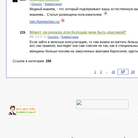
|
Оценить
|
Комментарии
Модный макияж, - тот, который подчёркивает вашу естественную кр
макияжа... Статья размещена пользователем.
http://beinfashion.ru/
Может ли одежда для будущих мам быть красивой?
119.
PR: 0 CY: 0 |
Оценить
|
Комментарии
Если зайти в женскую консультацию, то там можно встретить боль
вот, как правило, выглядят они там совсем не так, как в специаль
женщины больше похожи на замученных врачами Карлсонов, одетых
Ссылок в категории:
168
1
2
...
16
18
© 200
телефон:
+375 (29) 6702715
, задать во
- cтать партнер