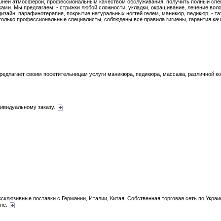
шней атмосферой, профессиональным качеством обслуживания, получить полный спект
ками. Мы предлагаем: - стрижки любой сложности, укладки, окрашивание, лечение вол
дизайн, парафинотерапия, покрытие натуральных ногтей гелем, маникюр, педикюр; - тат
 только профессиональные специалисты, соблюдены все правила гигиены, гарантия ка
й предлагает своим посетительницам услуги маникюра, педикюра, массажа, различной к
дивидуальному заказу.
склюзивные поставки с Германии, Италии, Китая. Собственная торговая сеть по Украи
ине.