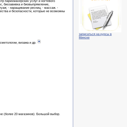
р парихмахерских услуг и ногтевого
ос, биозавивка и биовыпрямление,
уаж; - наращивание ресниц; - массаж. -
чества и безопасности, которые не возможны
записаться на курсы в
Минске
осметологии, визажа и др.
не (более 20 магазинов). Большой выбор.