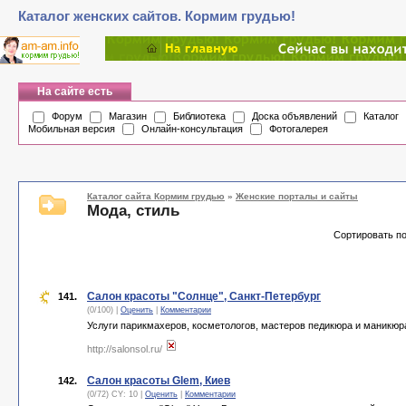
Каталог женских сайтов. Кормим грудью!
На сайте есть
Форум
Магазин
Библиотека
Доска объявлений
Каталог
Мобильная версия
Онлайн-консультация
Фотогалерея
Каталог сайта Кормим грудью
»
Женские порталы и сайты
Мода, стиль
Сортировать п
Салон красоты "Солнце", Санкт-Петербург
141.
(0/100) |
Оценить
|
Комментарии
Услуги парикмахеров, косметологов, мастеров педикюра и маникюр
http://salonsol.ru/
Салон красоты Glem, Киев
142.
(0/72) CY: 10 |
Оценить
|
Комментарии