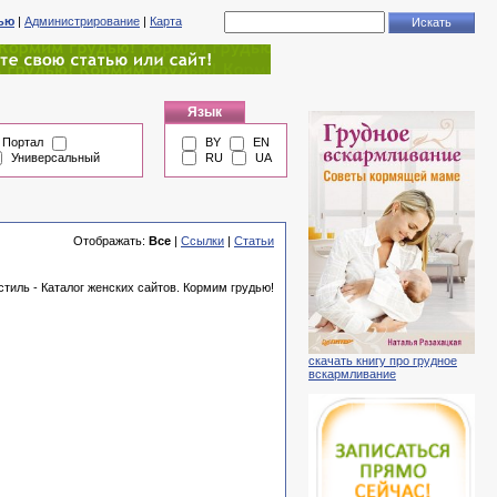
тью
|
Администрирование
|
Карта
Язык
Портал
BY
EN
Универсальный
RU
UA
Отображать:
Все
|
Ссылки
|
Статьи
стиль - Каталог женских сайтов. Кормим грудью!
скачать книгу про грудное
вскармливание