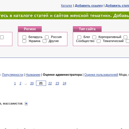
Каталог
|
Добавить ссылку
|
Добавить ста
Регион
Тип сайта
Беларусь
Россия
Блог
Корпоративный
Украина
Другие
Сообщество
Тематический
о:
Популярности
|
Названию
|
Оценке администратора
|
Оценке пользователей
Мода, 
1
2
...
20
22
23
24
а, массажистов.