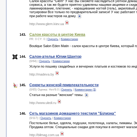
Салон красоты "Glem" У нас Вы сможете насладиться уютной дома
сервиса, а так же будете приятно удивлены нашими акциями и скид
ламинирование, плетение; - наращивание ногтей (гель), акриловый 
татуировки Все только по предварительной записи! У нас работают
при работе мастеров на дому.
http://www.glem.kiev.ua
Салон красоты в центре Киева
143.
PR: 0 CY: 0 |
Оценить
|
Комментарии
Boutique Salon Eden Matin - салон красоты в центре Киева, которы
Салон-ателье Юлии Шантор
144.
(0/64) |
Оценить
|
Комментарии
Услуги по пошиву свадебных и вечерних платьев и костюмов по ин
http://madeva.by
Секреты женской привлекательности
145.
(0/65) Оценка:
Нет
/
9.0
|
Оценить
|
Комментарии (
1
)
Статьи на разные "женские" темы.
http://www.uledi.ru
Сеть магазинов домашнего текстиля "Білизна"
146.
(0/117) |
Оценить
|
Комментарии
Постельное белье, одеяла, подушки, полотенца, халаты, пижамы. Эк
Продажа оптом. Специальные скидки для покупки в интернет магаз
http://bilmag.com.ua