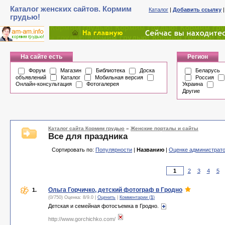
Каталог женских сайтов. Кормим
Каталог
|
Добавить ссылку
грудью!
На сайте есть
Регион
Форум
Магазин
Библиотека
Доска
Беларусь
объявлений
Каталог
Мобильная версия
Россия
Онлайн-консультация
Фотогалерея
Украина
Другие
Каталог сайта Кормим грудью
»
Женские порталы и сайты
Все для праздника
Сортировать по:
Популярности
|
Названию
|
Оценке администрат
2
3
4
5
Ольга Горчичко, детский фотограф в Гродно
1.
(0/750) Оценка:
8
/
9.0
|
Оценить
|
Комментарии (
1
)
Детская и семейная фотосъемка в Гродно.
http://www.gorchichko.com/