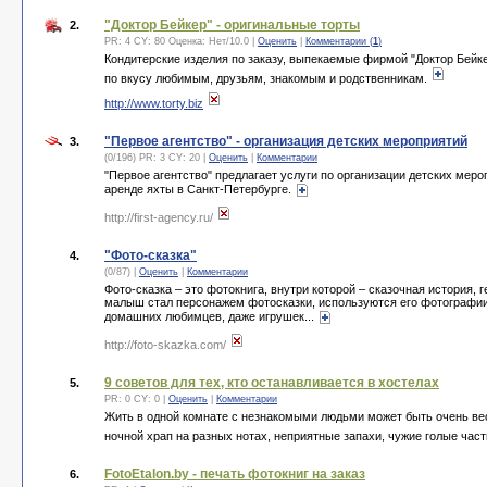
"Доктор Бейкер" - оригинальные торты
2.
PR: 4 CY: 80 Оценка:
Нет
/
10.0
|
Оценить
|
Комментарии (
1
)
Кондитерские изделия по заказу, выпекаемые фирмой "Доктор Бейке
по вкусу любимым, друзьям, знакомым и родственникам.
http://www.torty.biz
"Первое агентство" - организация детских мероприятий
3.
(0/196) PR: 3 CY: 20 |
Оценить
|
Комментарии
"Первое агентство" предлагает услуги по организации детских меро
аренде яхты в Санкт-Петербурге.
http://first-agency.ru/
"Фото-сказка"
4.
(0/87) |
Оценить
|
Комментарии
Фото-сказка – это фотокнига, внутри которой – сказочная история, 
малыш стал персонажем фотосказки, используются его фотографии,
домашних любимцев, даже игрушек...
http://foto-skazka.com/
9 советов для тех, кто останавливается в хостелах
5.
PR: 0 CY: 0 |
Оценить
|
Комментарии
Жить в одной комнате с незнакомыми людьми может быть очень весе
ночной храп на разных нотах, неприятные запахи, чужие голые части
FotoEtalon.by - печать фотокниг на заказ
6.