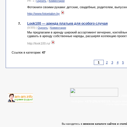
PR: 1 |
Оценить
|
Комментарии
Фотокниги своими руками: детские, свадебные, родителем, выпускн
http://www.fotoetalon.by
Look100 — аренда платьев для особого случая
7.
(0/355) |
Оценить
|
Комментарии
Мы предлагаем в аренду широкий ассортимент вечерних, коктейльн
сдавать в аренду собственные наряды, расширяя коллекцию проект
http://look100.ru/
Ссылок в категории:
47
2
3
4
5
© 200
телефон:
+375 (29) 6702715
, задать во
- cтать партнер
Вы находитесь в
женском каталоге сайтов и стате